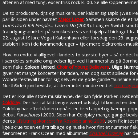
aftenen af med tung, excentrisk rock kl. 00. Se alle Oppenheim
De to producere, dj’s og musikere, der kalder sig Diplo (Wes Pen
par år siden under navnet
Major Lazer
. Sammen skabte de et h
Guns Don’t Kill People… Lazers Do
(2009). I dag er Switch smutt
fra udgangspunktet på smukkeste vis ved hjælp af bidraget fra
22. august i Store Vega i København eller torsdag den 23. augus
stablen i Kbh i de kommende uger – tjek mere elektronisk musik
Hov, nu endte vi alligevel i landets to største byer – så er det hu
i særdeles smukke omgivelser lige ved Hammershus på Bornho
som f.eks.
Spleen United
,
Choir of Young Believers
,
Ulige Numre
giver ret mange koncerter for tiden, men dog sidst spillede for
Wonderfestiwall har for sig selv, er de gode gamle ”Sunshine R
NorthSide i juni beviste, at de er intet mindre end et
fremragend
Det er ikke alle store musiknavne, der kan fylde Parken i Københa
Coldplay
. Der har i al fald længe været udsolgt til koncerten de
Coldplay har efterhånden opnået en bred appel og kæmpe popular
debut
Parachutes
i 2000. Siden har Coldplay mange gange bevis
deres
afslutningskoncert fra Roskilde anno 2009
, som fik intet
lige skrue tiden et årti tilbage og huske hvor fint et nummer f.ek
fænomenet Frank Ocean med albummet
Channel Orange
har de