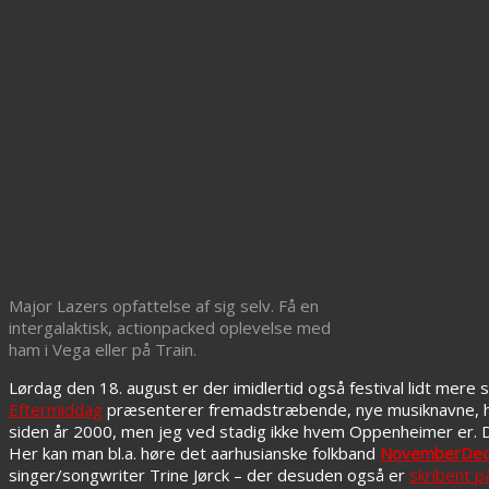
Major Lazers opfattelse af sig selv. Få en
intergalaktisk, actionpacked oplevelse med
ham i Vega eller på Train.
Lørdag den 18. august er der imidlertid også festival lidt mere syd
Eftermiddag
præsenterer fremadstræbende, nye musiknavne, hv
siden år 2000, men jeg ved stadig ikke hvem Oppenheimer er. D
Her kan man bl.a. høre det aarhusianske folkband
NovemberDe
singer/songwriter Trine Jørck – der desuden også er
skribent 