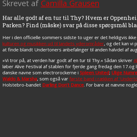
Skrevet af
Camilla Grausen
Har alle godt af en tur til Thy? Hvem er Oppenhe
Parken? Find (måske) svar på disse spørgsmål bla
Her i den officielle sommers sidste to uger er det heldigvis ik
kulturen og musikken ud til landets yderområder
, og det kan vi
at finde blandt Undertoners anbefalinger til anden halvdel af aug
»Vi tror på, at verden har godt af en tur til Thy.« Sådan skriver
A
løber Alive Festival af stablen for fjerde gang fredag den 17.o
danske navne som electrorockerne i
Spleen United
;
Ulige Numr
Waldo & Marsha
, som også var
første band i rækken af ‘Under
Holstebro-bandet
Darling Don’t Dance
. For bare at nævne nog