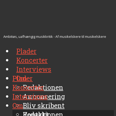
Ambitiøs, uafhængig musikkritik - Af musikelskere til musikelskere
Plader
Koncerter
Interviews
Plader
Om
Koncerter
Redaktionen
Interviews
Annoncering
Om
Bliv skribent
Kontakt
Redaktionen