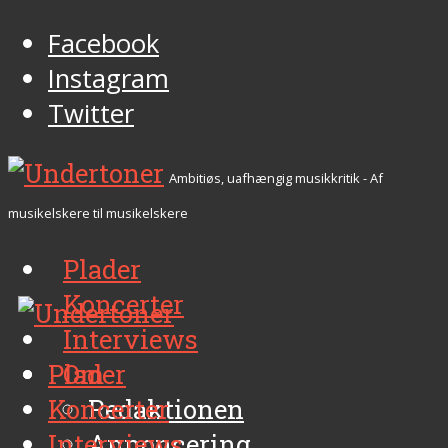
Facebook
Instagram
Twitter
Ambitiøs, uafhængig musikkritik - Af
musikelskere til musikelskere
Plader
Koncerter
Interviews
Plader
Om
Koncerter
Redaktionen
Interviews
Annoncering