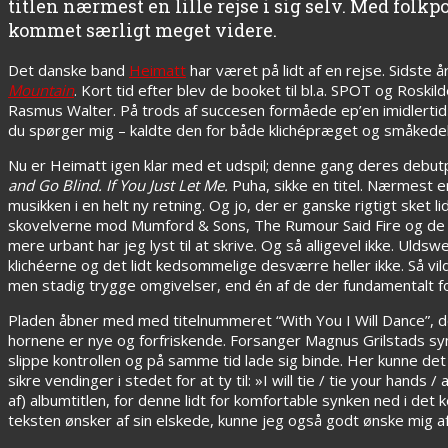
titlen nærmest en lille rejse i sig selv. Med folkp
kommet særligt meget videre.
Det danske band
Heimatt
har været på lidt af en rejse. Sidste
Mountain
. Kort tid efter blev de booket til bl.a. SPOT og Roskil
Rasmus Walter. På trods af succesen formåede ep’en imidlertid
du spørger mig – kaldte den for både klichépræget og småkedel
Nu er Heimatt igen klar med et udspil; denne gang deres debut
and Go Blind. If You Just Let Me.
Puha, sikke en titel. Nærmest en
musikken i en helt ny retning. Og jo, der er ganske rigtigt sket
skovelverne mod Mumford & Sons, The Rumour Said Fire og de n
mere urbant har jeg lyst til at skrive. Og så alligevel ikke. Uld
klichéerne og det lidt kedsommelige desværre heller ikke. Så vi
men stadig trygge omgivelser, end én af de der fundamentalt 
Pladen åbner med med titelnummeret “With You I Will Dance”, 
hornene er nye og forfriskende. Forsanger Magnus Grilstads syng
slippe kontrollen og på samme tid lade sig binde. Her kunne det 
sikre vendinger i stedet for at ty til: »I will tie / tie your hand
af) albumtitlen, for denne lidt for komfortable synken ned i det
teksten ønsker af sin elskede, kunne jeg også godt ønske mig af