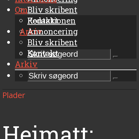
Om
Bliv skribent
Kontakt
Redaktionen
Arkiv
Annoncering
Bliv skribent
Kontakt
Arkiv
Plader
Heimatt: