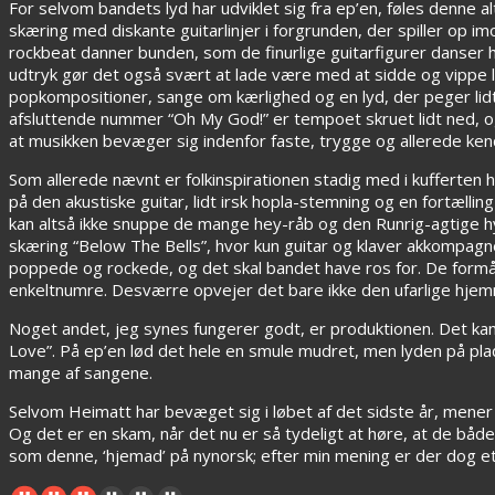
For selvom bandets lyd har udviklet sig fra ep’en, føles denne al
skæring med diskante guitarlinjer i forgrunden, der spiller op im
rockbeat danner bunden, som de finurlige guitarfigurer danser
udtryk gør det også svært at lade være med at sidde og vippe l
popkompositioner, sange om kærlighed og en lyd, der peger lidt 
afsluttende nummer “Oh My God!” er tempoet skruet lidt ned, 
at musikken bevæger sig indenfor faste, trygge og allerede ke
Som allerede nævnt er folkinspirationen stadig med i kufferten
på den akustiske guitar, lidt irsk hopla-stemning og en fortælli
kan altså ikke snuppe de mange hey-råb og den Runrig-agtige 
skæring “Below The Bells”, hvor kun guitar og klaver akkompagner
poppede og rockede, og det skal bandet have ros for. De formår
enkeltnumre. Desværre opvejer det bare ikke den ufarlige hj
Noget andet, jeg synes fungerer godt, er produktionen. Det ka
Love”. På ep’en lød det hele en smule mudret, men lyden på pl
mange af sangene.
Selvom Heimatt har bevæget sig i løbet af det sidste år, mener 
Og det er en skam, når det nu er så tydeligt at høre, at de både 
som denne, ‘hjemad’ på nynorsk; efter min mening er der dog et