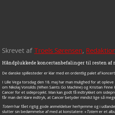
Skrevet af
Troels Sørensen
,
Redaktio
Håndplukkede koncertanbefalinger til resten af
De danske spillesteder er klar med en ordentlig palet af koncert
I Lille Vega torsdag den 18. maj har man mulighed for at opleve 
om Nikolaj Vonsilds (When Saints Go Machine) og Kristian Finne
Cancer for et sideprojekt. Man kan godt få indtrykket om sidep
får man det klare indtryk, at Cancer betyder mindst lige så me
Totem
har fået rigtig gode anmeldelser herhjemme og i udland
slutter sin bedømmelse af med at konstatere: »
Totem
er et alb