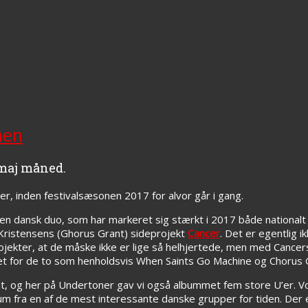
nen
 maj måned.
er, inden festivalsæsonen 2017 for alvor går i gang.
en dansk duo, som har markeret sig stærkt i 2017 både nationalt o
 Kristensens (Ghorus Grant) sideprojekt
Cancer
. Det er egentlig ik
rojekter, at de måske ikke er lige så helhjertede, men med Cance
get for de to som henholdsvis When Saints Go Machine og Chorus 
et, og her på Undertoner gav vi også albummet fem store U’er.
um fra en af de mest interessante danske grupper for tiden. Der 