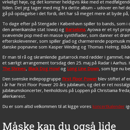
virkeligt høje, og det kommer heldigvis ikke med et medfølgend
tiden. Det jeg tager med mig fra dette album – udover en hel del 
gå på opdagelse i det fordi, det har så meget mere at byde på,
To dage efter på Stengade i København spiller to bands, som i 
den amerikanske stat Iowa) og
Barselona
. Ayowa er et nyt pro
svævende pop med en masse synthflader, som danner et drømm
efterskolevenner, som spiller glad og charmerende popmusik med
danske popnavne som Kasper Winding og Thomas Helmig. Både Ayo
Er man til rå og skramlende guitarrock med rødder i gammel, nø
et særligt arrangement torsdag den 25. maj på Radar i Aarhus.
The Shrines
,
Black Dog Howl
og
Long Line Down
, som lige nu b
Den svenske indiepopgruppe
First Floor Power
blev stiftet af 
i år har First Floor Power 20 års jubilæum, og det er ret nostal
jubilæumskoncerter, henholdsvis på Loppen på Christiania freda
allerkærest.
Du er som altid velkommen til at kigge vores
koncertkalender
ig
Måske kan du også lide