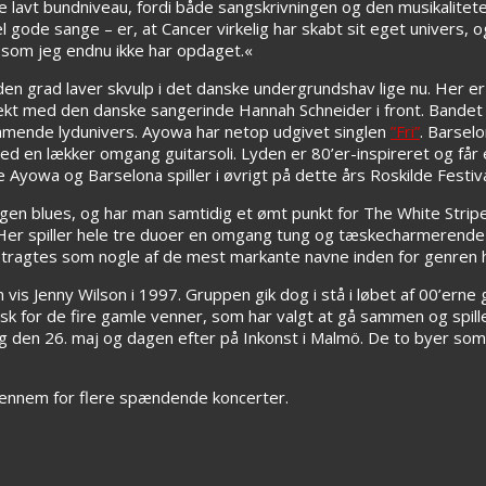
e lavt bundniveau, fordi både sangskrivningen og den musikalitet
gode sange – er, at Cancer virkelig har skabt sit eget univers, og
 som jeg endnu ikke har opdaget.«
den grad laver skvulp i det danske undergrundshav lige nu. Her e
jekt med den danske sangerinde Hannah Schneider i front. Bandet
ende lydunivers. Ayowa har netop udgivet singlen
”Fri”
. Barsel
 en lækker omgang guitarsoli. Lyden er 80’er-inspireret og får 
wa og Barselona spiller i øvrigt på dette års Roskilde Festiva
gen blues, og har man samtidig et ømt punkt for The White Stripe
 Her spiller hele tre duoer en omgang tung og tæskecharmerende 
etragtes som nogle af de mest markante navne inden for genren 
en vis Jenny Wilson i 1997. Gruppen gik dog i stå i løbet af 00’ern
gisk for de fire gamle venner, som har valgt at gå sammen og spill
g den 26. maj og dagen efter på Inkonst i Malmö. De to byer som
ennem for flere spændende koncerter.