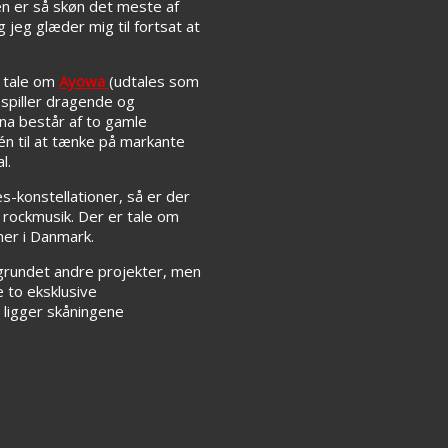
en er så skøn det meste af
 jeg glæder mig til fortsat at
r tale om
Ayowa
(udtales som
 spiller dragende og
ona består af to gamle
én til at tænke på markante
l.
s-konstellationer, så er der
rockmusik. Der er tale om
her i Danmark.
e grundet andre projekter, men
e to eksklusive
 ligger skåningene