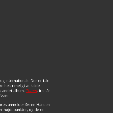
g internationalt. Der er tale
ke helt rimeligt at kalde
rs andet album,
Totem
,
fra i år
Grant.
 Vores anmelder Søren Hansen
er højdepunkter, og de er