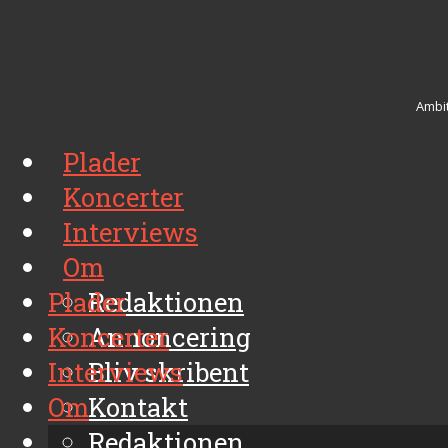
Ambit
Plader
Koncerter
Interviews
Om
Plader
Redaktionen
Koncerter
Annoncering
Interviews
Bliv skribent
Om
Kontakt
Arkiv
Redaktionen