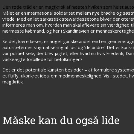
Den røde tråd er en magtkritik af næsten hvilken som helst auto
Målet er en international solidaritet mellem nye brødre og søstr
vrede! Med en let sarkastisk stewardessetone bliver der citere
informeres man om, hvordan man skal aflevere sin værdighed til 
nærmeste købmand, og her i Skandinavien er menneskerettighede
Se det, kære læser, er noget ganske andet end en gennemsøgnin
autoriteternes stigmatisering af ’os’ og ’de andre’. Det er konk
var politiet selv, der blev jagtet, eller hvad nu hvis Frederik
vaskeægte forbillede for befolkningen?
Det er det potentiale kunsten besidder – at formulere systemkrit
et fluffy, ukonkret ideal om medmenneskelighed. Vis i stede
magtkritik.
Måske kan du også lide