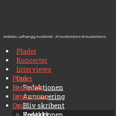
Ambitiøs, uafhængig musikkritik - Af musikelskere til musikelskere
Plader
Koncerter
Interviews
Plader
Om
Koncerter
Redaktionen
Interviews
Annoncering
Om
Bliv skribent
Kontakt
Redaktionen