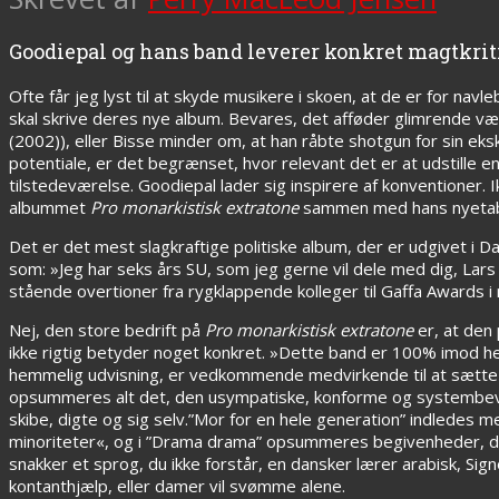
Goodiepal og hans band leverer konkret magtkritik
Ofte får jeg lyst til at skyde musikere i skoen, at de er for na
skal skrive deres nye album. Bevares, det afføder glimrende væ
(2002)), eller Bisse minder om, at han råbte shotgun for sin eks
potentiale, er det begrænset, hvor relevant det er at udstille en
tilstedeværelse. Goodiepal lader sig inspirere af konventioner. 
albummet
Pro monarkistisk extratone
sammen med hans nyeta
Det er det mest slagkraftige politiske album, der er udgivet i 
som: »Jeg har seks års SU, som jeg gerne vil dele med dig, La
stående overtioner fra rygklappende kolleger til Gaffa Awards i 
Nej, den store bedrift på
Pro monarkistisk extratone
er, at den 
ikke rigtig betyder noget konkret. »Dette band er 100% imod he
hemmelig udvisning, er vedkommende medvirkende til at sætte den 
opsummeres alt det, den usympatiske, konforme og systembevarende
skibe, digte og sig selv.”Mor for en hele generation” indledes me
minoriteter«, og i ”Drama drama” opsummeres begivenheder, der
snakker et sprog, du ikke forstår, en dansker lærer arabisk, Signe
kontanthjælp, eller damer vil svømme alene.