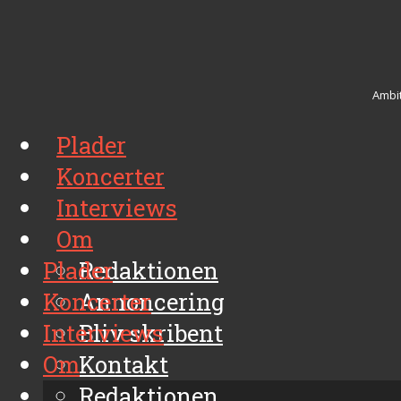
Ambit
Plader
Koncerter
Interviews
Om
Plader
Redaktionen
Koncerter
Annoncering
Interviews
Bliv skribent
Om
Kontakt
Arkiv
Redaktionen