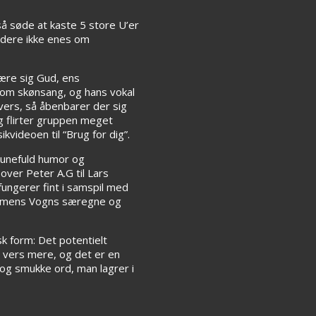
så søde at kaste 5 store U’er
ldere ikke enes om
være sig Gud, ens
som skønsang, og hans vokal
vers, så åbenbarer der sig
g flirter gruppen meget
videoen til “Brug for dig”.
lunefuld humor og
over Peter A.G til Lars
 fungerer fint i samspil med
ammens Vogns særegne og
k form: Det potentielt
t vers mere, og det er en
 og smukke ord, man lagrer i