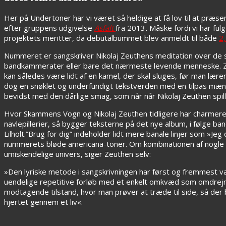
Her på Undertoner har vi været så heldige at få lov til at præs
efter gruppens udgivelse
Asfalt
fra 2013
.
Måske fordi vi har fu
projektets meritter, da debutalbummet blev anmeldt til både
2
Nummeret er sangskriver Nikolaj Zeuthens meditation over de si
bandkammerater eller bare det nærmeste levende menneske. Zeu
kan således være lidt af en kamel, der skal sluges, før man lær
dog en snøklet og underfundigt tekstverden med en tilpas mængd
bevidst med den dårlige smag, som når når Nikolaj Zeuthen spille
Hvor Skammens Vogn og Nikolaj Zeuthen tidligere har charmeret
navlepillerier, så bygger teksterne på det nye album, i følge ban
Lilholt.”Brug for dig” indeholder lidt mere banale linjer som »Je
nummerets bløde americana-toner. Om kombinationen af nogle
umiskendelige univers, siger Zeuthen selv:
»Den lyriske metode i sangskrivningen har først og fremmest væ
uendelige repetitive forløb med et enkelt omkvæd som omdrejnin
modtagende tilstand, hvor man prøver at træde til side, så der b
hjertet gennem et liv«.