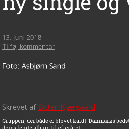
ny single og
13. juni 2018
Tilføj kommentar
Foto: Asbjørn Sand
Skrevet af
Bitten Kjærgaard
Gruppen, der både er blevet kaldt ‘Danmarks bedste
deres femte album til efteråret.