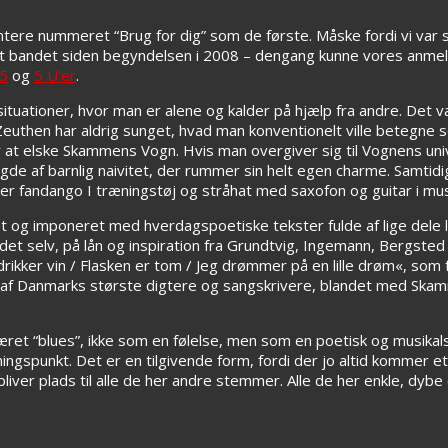
entere nummeret “Brug for dig” som de første. Måske fordi vi var 
lgt bandet siden begyndelsen i 2008 – dengang kunne vores anme
,5
og
5 U’er
.
tuationer, hvor man er alene og kalder på hjælp fra andre. Det 
then har aldrig sunget, hvad man konventionelt ville betegne 
er at elske Skammens Vogn. Hvis man overgiver sig til Vognens uni
e af barnlig naivitet, der rummer sin helt egen charme. Samtidi
r fandango I træningstøj og stråhat med saxofon og guitar i musik
 og imponeret med hverdagspoetiske tekster fulde af lige dele 
det selv, på lån og inspiration fra Grundtvig, Ingemann, Bergsted 
g drikker vin / Flasken er tom / Jeg drømmer på en lille drøm«, som
 af Danmarks største digtere og sangskrivere, blandet med Sk
ret “blues”, ikke som en følelse, men som en poetisk og musikals
gspunkt. Det er en tilgivende form, fordi der jo altid kommer e
liver plads til alle de her andre stemmer. Alle de her enkle, dybe