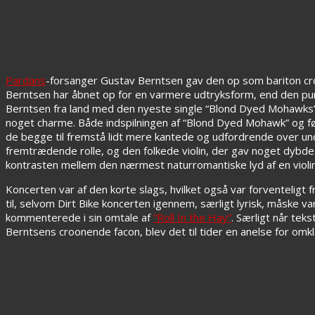
Pardans
-forsanger Gustav Berntsen gav den op som bariton croo
Berntsen har åbnet op for en varmere udtryksform, end den punks
Berntsen fra land med den nyeste single “Blond Dyed Mohawks”, d
noget charme. Både indspilningen af “Blond Dyed Mohawk” og før
de begge til fremstå lidt mere kantede og udfordrende over un
fremtrædende rolle, og den folkede violin, der gav noget dybde
kontrasten mellem den nærmest naturromantiske lyd af en violin, o
Koncerten var af den korte slags, hvilket også var forventeligt f
til, selvom Dirt Bike koncerten igennem, særligt lyrisk, måske 
kommenterede i sin omtale af
“Roll In the Hay”
. Særligt når tek
Berntsens croonende facon, blev det til tider en anelse for om