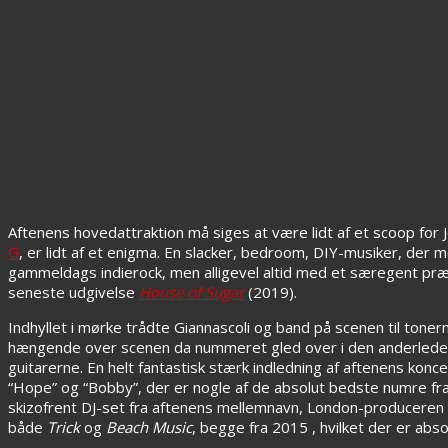
Aftenens hovedattraktion må siges at være lidt af et scoop for J
G
, er lidt af et enigma. En slacker, bedroom, DIY-musiker, der m
gammeldags indierock, men alligevel altid med et særegent p
seneste udgivelse
House of Sugar
(2019).
Indhyllet i mørke trådte Giannascoli og band på scenen til toner
hængende over scenen da nummeret gled over i den anderledes kl
guitarerne. En helt fantastisk stærk indledning af aftenens konc
“Hope” og “Bobby”, der er nogle af de absolut bedste numre fra
skizofrent DJ-set fra aftenens mellemnavn, London-produceren Ve
både
Trick
og
Beach Music
, begge fra 2015 , hvilket der er absol