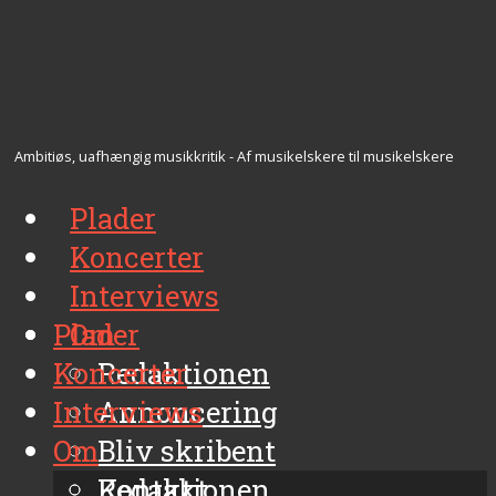
Ambitiøs, uafhængig musikkritik - Af musikelskere til musikelskere
Plader
Koncerter
Interviews
Plader
Om
Koncerter
Redaktionen
Interviews
Annoncering
Om
Bliv skribent
Kontakt
Redaktionen