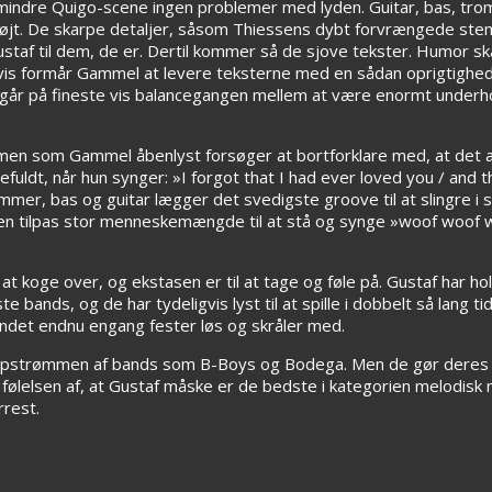
n mindre Quigo-scene ingen problemer med lyden. Guitar, bas, tro
gt højt. De skarpe detaljer, såsom Thiessens dybt forvrængede ste
taf til dem, de er. Dertil kommer så de sjove tekster. Humor sk
gvis formår Gammel at levere teksterne med en sådan oprigtighed
 går på fineste vis balancegangen mellem at være enormt underho
en som Gammel åbenlyst forsøger at bortforklare med, at det al
uldt, når hun synger: »I forgot that I had ever loved you / and t
mmer, bas og guitar lægger det svedigste groove til at slingre i 
et en tilpas stor menneskemængde til at stå og synge »woof woof 
l at koge over, og ekstasen er til at tage og føle på. Gustaf har h
e bands, og de har tydeligvis lyst til at spille i dobbelt så lang t
andet endnu engang fester løs og skråler med.
i slipstrømmen af bands som B-Boys og Bodega. Men de gør deres
d følelsen af, at Gustaf måske er de bedste i kategorien melodis
rrest.