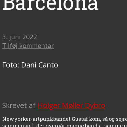
Barcelona
3. juni 2022
Tilføj kommentar
Foto: Dani Canto
Skrevet af
Holger Møller Dybro
Newyorker-artpunkbandet Gustaf kom, så og sejred
sammenspil, der overgår mange bands i samme g