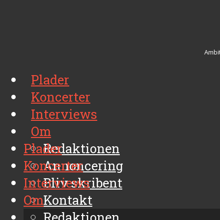
Ambit
Plader
Koncerter
Interviews
Om
Plader
Redaktionen
Koncerter
Annoncering
Interviews
Bliv skribent
Om
Kontakt
Arkiv
Redaktionen