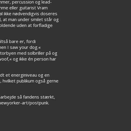
mmer, percussion og lead-
mme eller guitarist Vram
al ikke nødvendigvis doseres
, at man under smilet står og
ldende uden at forfladige
tså bare er, fordi
hen I saw your dog.«
storbyen med solbriller på og
woof,« og ikke én person har
oldt et energiniveau og en
id, hvilket publikum også gerne
 arbejde så fandens stærkt,
k newyorker-art/postpunk.