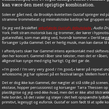
kan være den mest oprigtige kombination.
Solen er gået ned, da Brooklyn-kvintetten Gustaf springer ind 
stramme trommebeat og minimalistiske baslinje har gruppen en sm
Da jeg ved årsskiftet
anbefalede Gustafs debutplade
,
Audio Dra
York. Helt stram motorisk bas og trommer, der kører i hypnotis
guitarindfald, som man aldrig ved, hvornår kommer.« Dertil lægg
forsanger Lydia Gammel. Det er herlig musik, man kan danse ti
I aftenlysets skær har Gammel intens øjenkontakt med skiftevis 
den her koncert. Gammel råber sine tekster, men det er råberi
alligevel kan synge med rigtig hurtigt. Og det gør de.
»I’m good / I’m very very good / I’m good,« kører på repeat und
wholesome
, jeg har oplevet på en festival længe. Mellem hvert n
Det er dog ikke kun Gammel, der nægter at stå stille på scenen. 
ekstase, hopper percussionist og korsanger Tarra Thiessen op o
plastikgrise og jeg-ved-ikke-hvad, men det er ikke altid tilstræ
hele bordet, så det rasler og støjer i det helt opspændte lydbil
primitivt, legesygt og euforisk. Gustaf er som født til at spille k