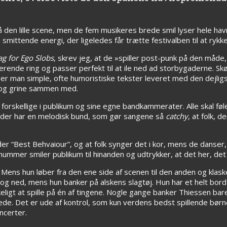
på den lille scene, men de fem musikeres brede smil lyser hele h
ittende energi, der ligeledes får trætte festivalben til at rykke 
g for Ego Slobs
, skrev jeg, at de »spiller post-punk på den måde
erende ring og passer perfekt til at ile ned ad storbygaderne. S
er man simple, ofte humoristiske tekster leveret med den dejligs
l og grine sammen med.
forskellige i publikum og sine egne bandkammerater. Alle skal fø
, der har en melodisk bund, som gør sangene så
catchy
, at folk, 
er “Best Behvaiour”, og at folk synger det i kor, mens de danser
ummer smiler publikum til hinanden og udtrykker, at det her, det er
Mens hun løber fra den ene side af scenen til den anden og klaske
g ned, mens hun banker på alskens slagtøj. Hun har et helt bord
kkeligt at spille på én af tingene. Nogle gange banker Thiessen ba
lede. Det er ude af kontrol, som kun verdens bedst spillende børn
oncerter.