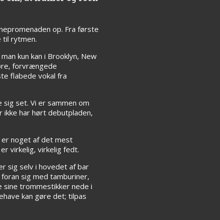
avnepromenaden op. Fra første
til rytmen.
, man kun kan i Brooklyn, New
køre, forvrængede
te flabede vokal fra
le sig set. Vi er sammen om
der ikke har hørt debutpladen,
, er noget af det mest
 virkelig, virkelig fedt.
r sig selv i hovedet af bar
 foran sig med tamburiner,
re sine trommestikker nede i
ehave kan gøre det; tilpas