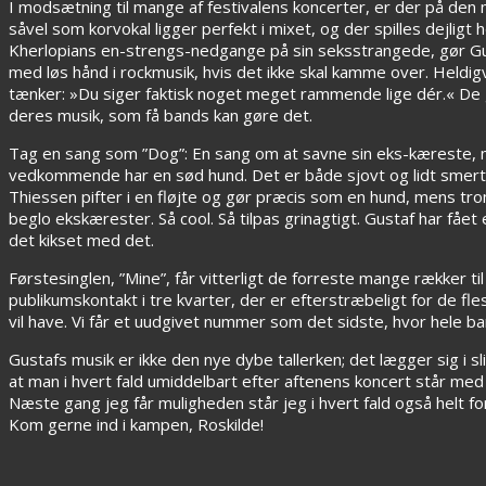
I modsætning til mange af festivalens koncerter, er der på de
såvel som korvokal ligger perfekt i mixet, og der spilles dejli
Kherlopians en-strengs-nedgange på sin seksstrangede, gør Gus
med løs hånd i rockmusik, hvis det ikke skal kamme over. Heldi
tænker: »Du siger faktisk noget meget rammende lige dér.« De
deres musik, som få bands kan gøre det.
Tag en sang som ”Dog”: En sang om at savne sin eks-kæreste, m
vedkommende har en sød hund. Det er både sjovt og lidt smertef
Thiessen pifter i en fløjte og gør præcis som en hund, mens tro
beglo ekskærester. Så cool. Så tilpas grinagtigt. Gustaf har få
det kikset med det.
Førstesinglen, ”Mine”, får vitterligt de forreste mange rækker ti
publikumskontakt i tre kvarter, der er efterstræbeligt for de flest
vil have. Vi får et uudgivet nummer som det sidste, hvor hele b
Gustafs musik er ikke den nye dybe tallerken; det lægger sig 
at man i hvert fald umiddelbart efter aftenens koncert står me
Næste gang jeg får muligheden står jeg i hvert fald også helt fo
Kom gerne ind i kampen, Roskilde!