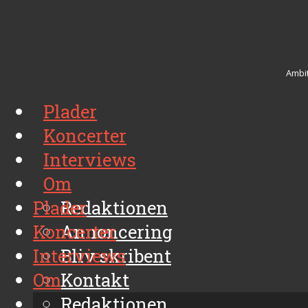
Ambit
Plader
Koncerter
Interviews
Om
Plader
Redaktionen
Koncerter
Annoncering
Interviews
Bliv skribent
Om
Kontakt
Arkiv
Redaktionen