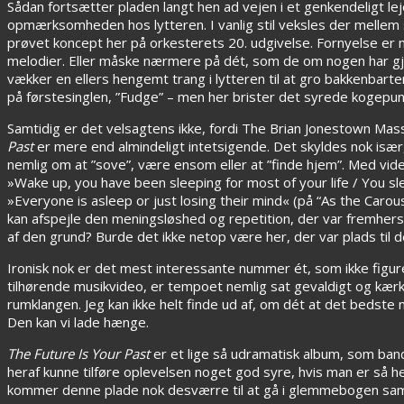
Sådan fortsætter pladen langt hen ad vejen i et genkendeligt lej
opmærksomheden hos lytteren. I vanlig stil veksles der mellem 
prøvet koncept her på orkesterets 20. udgivelse. Fornyelse er 
melodier. Eller måske nærmere på dét, som de om nogen har gjort
vækker en ellers hengemt trang i lytteren til at gro bakkenbarte
på førstesinglen, ”Fudge” – men her brister det syrede kogepu
Samtidig er det velsagtens ikke, fordi The Brian Jonestown Mas
Past
er mere end almindeligt intetsigende. Det skyldes nok isæ
nemlig om at ”sove”, være ensom eller at ”finde hjem”. Med viden
»Wake up, you have been sleeping for most of your life / You sle
»Everyone is asleep or just losing their mind« (på “As the Carous
kan afspejle den meningsløshed og repetition, der var fremhe
af den grund? Burde det ikke netop være her, der var plads til 
Ironisk nok er det mest interessante nummer ét, som ikke figur
tilhørende musikvideo, er tempoet nemlig sat gevaldigt og kærko
rumklangen. Jeg kan ikke helt finde ud af, om dét at det bedste 
Den kan vi lade hænge.
The Future Is Your Past
er et lige så udramatisk album, som band
heraf kunne tilføre oplevelsen noget god syre, hvis man er så 
kommer denne plade nok desværre til at gå i glemmebogen sam