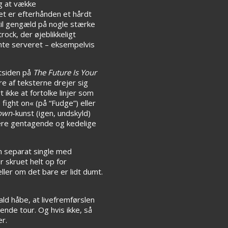
ig at vække
et er efterhånden et hårdt
til gengæld på nogle stærke
ock, der øjeblikkeligt
ævnte serveret – eksempelvis
stsiden på
The Future Is Your
e af teksterne drejer sig
ikke at fortolke linjer som
fight on« (på “Fudge”) eller
own
-kunst (igen, undskyld)
ære gentagende og kedelige
m separat single med
 skruet helt op for
ller om det bare er lidt dumt.
ld håbe, at livefremførslen
nde tour. Og hvis ikke, så
r.