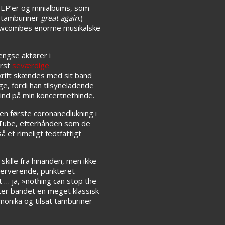
 EP’er og minialbums, som
 tamburiner
great again
.)
n Newcombes enorme musikalske
ængse aktører i
erst
seværdige
krift skændes med sit band
e, fordi han tilsyneladende
 ind på min koncertnethinde.
en første coronanedlukning i
ouTube, efterhånden som de
 et rimeligt fedtfattigt
kille fra hinanden, men ikke
nerverende, punkteret
 … ja, »nothing can stop the
ter bandet en meget klassisk
onika og tilsat tamburiner