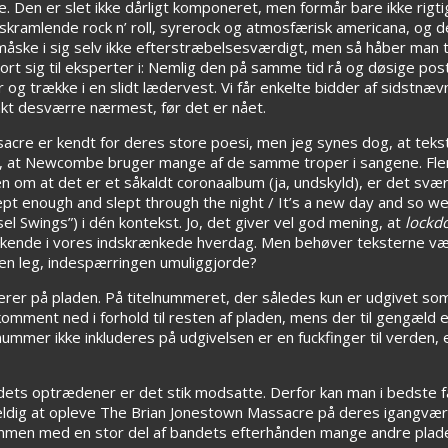
e. Den er slet ikke dårligt komponeret, men formår bare ikke rigt
skramlende rock n’ roll, syrerock og atmosfærisk americana, og d
måske i sig selv ikke efterstræbelsesværdigt, men så håber man 
 sig til eksperter i: Nemlig den på samme tid rå og døsige postr
r og trække i en slidt lædervest. Vi får enkelte bidder af sidstn
nkt desværre nærmest, før det er nået.
sacre er kendt for deres store poesi, men jeg synes dog, at tek
r, at Newcombe bruger mange af de samme troper i sangene. Fler
 om at det er et såkaldt coronaalbum (ja, undskyld), er det svært 
pt enough and slept through the night / It’s a new day and so we 
el Swings”) i dén kontekst. Jo, det giver vel god mening, at
lockd
rskende i vores indskrænkede hverdag. Men behøver teksterne v
den leg, indespærringen umuliggjorde?
erer på pladen. På titelnummeret, der således kun er udgivet so
mment ned i forhold til resten af pladen, mens der til gengæld er
nummer ikke inkluderes på udgivelsen er en fuckfinger til verden, e
ets optrædener er det stik modsatte. Derfor kan man i bedste fa
heldig at opleve The Brian Jonestown Massacre på deres igangvære
men med en stor del af bandets efterhånden mange andre plade