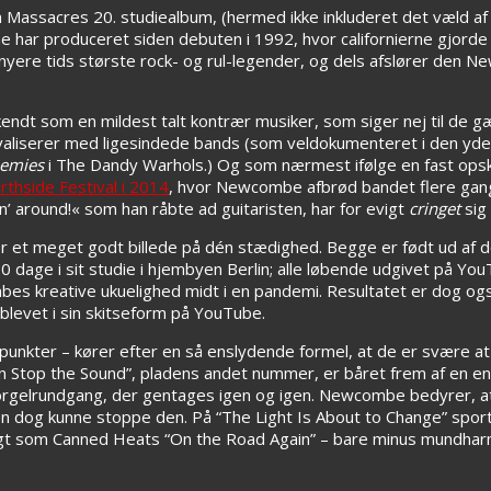
 Massacres 20. studiealbum, (hermed ikke inkluderet det væld af
ar produceret siden debuten i 1992, hvor californierne gjorde
f nyere tids største rock- og rul-legender, og dels afslører de
dt som en mildest talt kontrær musiker, som siger nej til de g
rivaliserer med ligesindede bands (som veldokumenteret i den yd
nemies
i The Dandy Warhols.) Og som nærmest ifølge en fast ops
thside Festival i 2014
, hvor Newcombe afbrød bandet flere gang
in’ around!« som han råbte ad guitaristen, har for evigt
cringet
sig
r et meget godt billede på dén stædighed. Begge er født ud af d
 dage i sit studie i hjembyen Berlin; alle løbende udgivet på Y
es kreative ukuelighed midt i en pandemi. Resultatet er dog også
rblevet i sin skitseform på YouTube.
unkter – kører efter en så enslydende formel, at de er svære at s
n Stop the Sound”, pladens andet nummer, er båret frem af en e
t orgelrundgang, der gentages igen og igen. Newcombe bedyrer, at
n dog kunne stoppe den. På “The Light Is About to Change” spor
igt som Canned Heats “On the Road Again” – bare minus mundharm