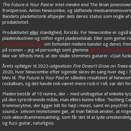
The Future is Your Past
er intet mindre end The Brian Jonestown
frontperson, Anton Newcombe, og skiftende medsammensvorne h
Bandets pladehistorik afspejler dels deres status som nogle a
produktivitet.
Produktivitet
eller
stædighed, forstås. For Newcombe er også ken
pladeindustrien og stifter eget pladeselskab. Eller som gerne 
dokumentarfilm
Dig!
om forholdet mellem bandet og deres
fre
på scenen – jeg vil personligt sent glemme
deres koncert på Nor
ikke var tilfreds med, at der skulle stemmes guitarer. »Quit fuck
Årets opfølger til 2022-udgivelsen
Fire Doesn’t Grow on Trees
e
2020, hvor Newcombe efter sigende skrev én sang hver dag i 70
blev til.
The Future Is Your Past
er således resultatet af Newcomb
rockalbum, og det havde nok været mere rock n’ roll, var det fo
Pladen består af 10 numre, der – med undtagelse af enkelte lysp
på den syre/dronede måde, man ellers kunne håbe. “Nothing Ca
trommerytme, der ligger lidt for højt i mixet, samt en psych’e
sound,« selvom monotonien gør, at man faktisk ønsker, at noge
rock-akkordsammensætning, som får det til at lyde umiskendel
og fuzz-guitar, naturligvis.