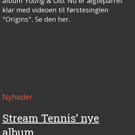
album
Young & Old
. Nu er ægteparret
klar med videoen til førstesinglen
"Origins". Se den her.
Nyheder
Stream Tennis’ nye
album