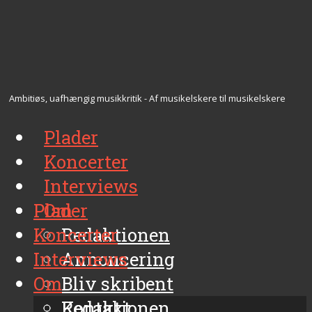
Ambitiøs, uafhængig musikkritik - Af musikelskere til musikelskere
Plader
Koncerter
Interviews
Plader
Om
Koncerter
Redaktionen
Interviews
Annoncering
Om
Bliv skribent
Kontakt
Redaktionen