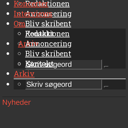
Koncerter
Redaktionen
Interviews
Annoncering
Om
Bliv skribent
Kontakt
Redaktionen
Arkiv
Annoncering
Bliv skribent
Kontakt
Arkiv
Nyheder