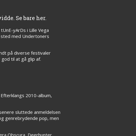
idde. Se bare her.
tUnE-yArDs i Lille Vega
f sted med Undertoners
dt på diverse festivaler
od til at gå glip af.
 Efterklangs 2010-album,
 senere sluttede anmeldelsen
isk og genrebrydende pop, men
mera Obscura, Deerhunter,