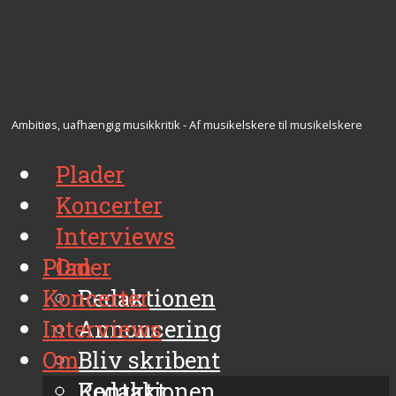
Ambitiøs, uafhængig musikkritik - Af musikelskere til musikelskere
Plader
Koncerter
Interviews
Plader
Om
Koncerter
Redaktionen
Interviews
Annoncering
Om
Bliv skribent
Kontakt
Redaktionen