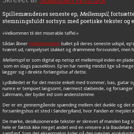
Spillemændenes seneste ep,
Mellemspil
, fortsætt
stemningsfuldt sortsyn med poetiske tekster og e
»Velkommen til det miserable taffel.«
Sådan åbner
Spillemændene
ballet på deres seneste udspil, ep
tværet ud, rampelyset slukket og drømmene forsvundet, men hvor 
Mellemspil
er som digital ep netop et mellemspil inden en plade i
som en slags pauseklovn. Ep’en har nemlig mindst lige så me
lægger sig i direkte forlængelse af dette.
Lydbilledet er for det meste enkelt med trommer, bas, guitar o
numre er tempoet langsomt, nærmest slæbende, og forsanger Ni
Lahrmann, der byder ind som andenstemme.
Der er en gennemgående spænding mellem det dunkle og det mærke
forsamlingshus et sted i Sønderjylland, hvor Fanden er mejslet 
De mørke, desillusionerede tekster er skrevet af manden bag sy
hele er faktisk ikke meget andet end en »misere a la Baudelaire
samfund. Som det eksempelvis lyder på den næsten apokalyptis