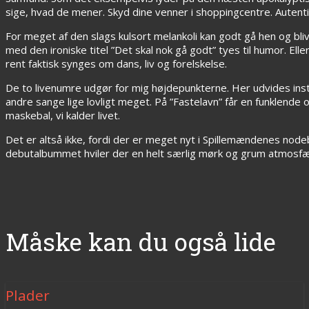
sige, hvad de mener. Skyd dine venner i shoppingcentre. Autenti
For meget af den slags kulsort melankoli kan godt gå hen og bli
med den ironiske titel ”Det skal nok gå godt” tyes til humor. El
rent faktisk synges om dans, liv og forelskelse.
De to livenumre udgør for mig højdepunkterne. Her udvides in
andre sange lige lovligt meget. På ”Fastelavn” får en funklende 
maskebal, vi kalder livet.
Det er altså ikke, fordi der er meget nyt i Spillemændenes nod
debutalbummet hviler der en helt særlig mørk og grum atmosfære 
Måske kan du også lide
Plader