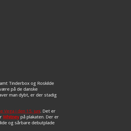
samt Tinderbox og Roskilde
l være på de danske
aver man dybt, er der stadig
lle Vega i den 15. juni
. Det er
ar
Whitney
på plakaten. Der er
lide og sårbare debutplade