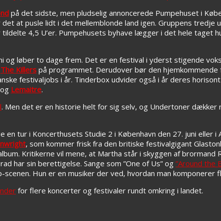
ond
på det sidste, men pludselig annoncerede Pumpehuset i Københ
et at pusle lidt i det mellemblonde land igen. Gruppens tredje u
tildelte 4,5 U’er. Pumpehusets byhave lægger i det hele taget hu
ni og løber to dage frem. Det er en festival i yderst stigende vok
g
The Killers
på programmet. Derudover bør den hjemkommende
e festivaljobs i år. Tinderbox udvider også i år deres horison
og
Lemaitre
.
l
. Men det er en historie helt for sig selv, og Undertoner dækker na
 en tur i Koncerthusets Studie 2 i København den 27. juni eller i At
nwright
, som kommer frisk fra den britiske festivalgigant Glaston
lbum. Kritikerne vil mene, at Martha står i skyggen af brormand 
grad har sin berettigelse. Sange som ”One of Us” og
”Around the 
pop-scenen. Hun er en musiker der ved, hvordan man komponerer fl
ender
for flere koncerter og festivaler rundt omkring i landet.