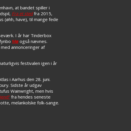
avn, at bandet spiller i
dspil,
Fra et sted
fra 2015,
s (øhh, have), til mange fede
seværk. I år har Tinderbox
 fynbo
Mø
også nævnes.
t med annonceringer af
turligvis festivalen igen i år
las i Aarhus den 28. juni.
bury. Sidste år udgav
Rufus Wainwright, men hvis
Bend”
fra hendes seneste
otte, melankolske folk-sange.