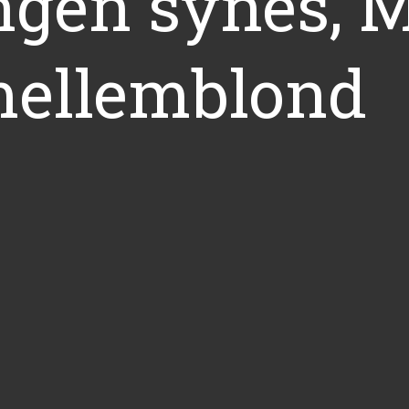
ngen synes, 
mellemblond