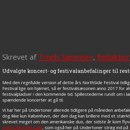
Skrevet af
Troels Sørensen
,
Redaktio
Udvalgte koncert- og festivalanbefalinger til res
Med den regnfulde version af dette års NorthSide Festival tidli
Festival lige om hjørnet, så er festivalsæsonen anno 2017 for al
festivalpladser i den kommende tid. Spillestederne rundt om i l
spændende koncerter at gå til.
Vi har her på Undertoner allerede tidligere på måneden anbef
dog ikke kun København, der den dag kan brillere med et stærkt
skrevet meget om den amerikanske duo, der sidste år kom flyv
Light Upon the Lake
,
som også her på Undertoner strøg ind på