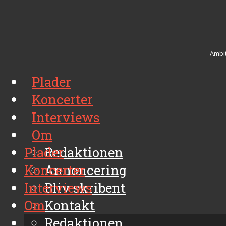
Ambit
Plader
Koncerter
Interviews
Om
Plader
Redaktionen
Koncerter
Annoncering
Interviews
Bliv skribent
Om
Kontakt
Arkiv
Redaktionen