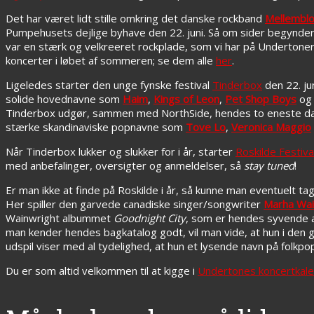
Det har været lidt stille omkring det danske rockband
Mellembl
Pumpehusets dejlige byhave den 22. juni. Så om sider begynder d
var en stærk og velkreeret rockplade, som vi har på Undertoner 
koncerter i løbet af sommeren; se dem alle
her
.
Ligeledes starter den unge fynske festival
Tinderbox
den 22. ju
solide hovednavne som
Haim
,
Kings of Leon
,
Pet Shop Boys
o
Tinderbox udgør, sammen med NorthSide, hendes to eneste dansk
stærke skandinaviske popnavne som
Tove Lo
,
Veronica Maggio
Når Tinderbox lukker og slukker for i år, starter
Roskilde Festiva
med anbefalinger, oversigter og anmeldelser, så
stay tuned
!
Er man ikke at finde på Roskilde i år, så kunne man eventuelt tage
Her spiller den garvede canadiske singer/songwriter
Marha Wai
Wainwright albummet
Goodnight City
, som er hendes syvende a
man kender hendes bagkatalog godt, vil man vide, at hun i den 
udspil viser med al tydelighed, at hun et lysende navn på folk
Du er som altid velkommen til at kigge i
Undertones koncertkal