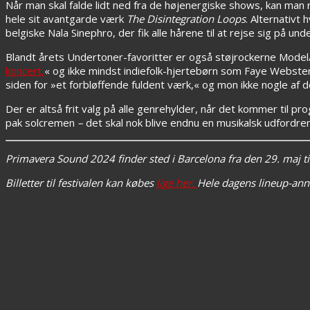
Når man skal falde lidt ned fra de højenergiske shows, kan man ro
hele sit avantgarde værk
The Disintegration Loops
. Alternativt
belgiske Nala Sinephro, der fik alle hårene til at rejse sig på 
Blandt årets Undertoner-favoritter er også støjrockerne Model
koncert,
« og ikke mindst indiefolk-hjertebørn som Faye Webster
siden for »et forbløffende fuldent værk,« og mon ikke nogle af d
Der er altså frit valg på alle genrehylder, når det kommer til
pak solcremen
–
det skal nok blive endnu en musikalsk udfordre
Primavera Sound 2024 finder sted i Barcelona fra den 29. maj ti
Billetter til festivalen kan købes
lige her.
Hele dagens lineup-ann