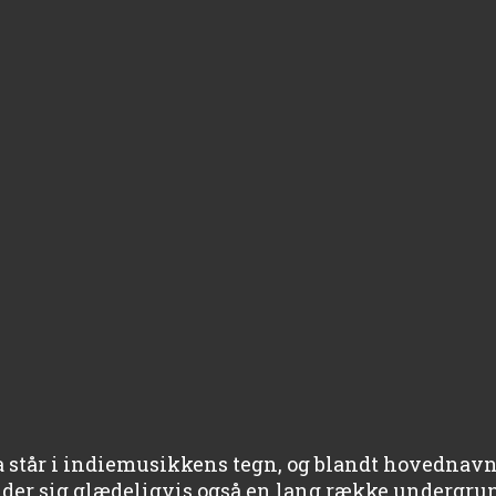
 står i indiemusikkens tegn, og blandt hovednavne
der sig glædeligvis også en lang række undergru