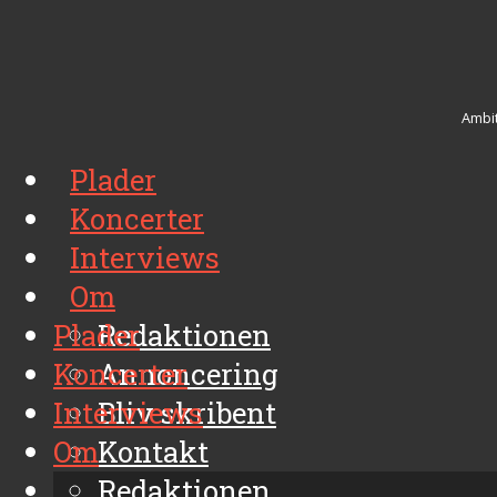
Ambit
Plader
Koncerter
Interviews
Om
Plader
Redaktionen
Koncerter
Annoncering
Interviews
Bliv skribent
Om
Kontakt
Arkiv
Redaktionen