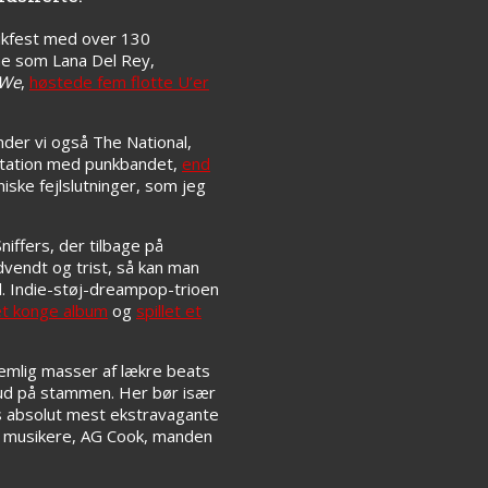
ikfest med over 130
vne som Lana Del Rey,
 We
,
høstede fem flotte U’er
inder vi også The National,
æstation med punkbandet,
end
iske fejlslutninger, som jeg
iffers, der tilbage på
dvendt og trist, så kan man
. Indie-støj-dreampop-trioen
et konge album
og
spillet et
 nemlig masser af lækre beats
kud på stammen. Her bør især
 absolut mest ekstravagante
e musikere, AG Cook, manden