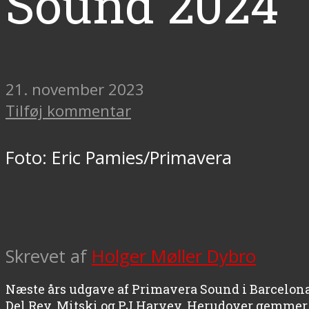
Sound 2024
21. november 2023
Tilføj kommentar
Foto: Eric Pamies/Primavera
Skrevet af
Holger Møller Dybro
Næste års udgave af Primavera Sound i Barcelona
Del Rey, Mitski og PJ Harvey. Herudover gemmer 