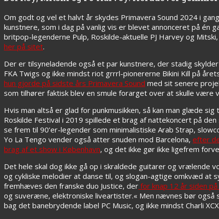
Om godt og vel et halvt år skydes Primavera Sound 2024 i gan
kunstnere, som i dag på vanlig vis er blevet annonceret på én g
britpop-legenderne Pulp, Roskilde-aktuelle PJ Harvey og Mitski
her på sitet
.
Der er tilsyneladende også et par kunstnere, der stadig skylder e
FKA Twigs og ikke mindst riot grrrl-pionererne Bikini Kill på 
hun gjorde på sidste års Primavera Sound
med sit senere projek
som tilhører faktisk blev en smule forarget over at skulle være vi
Hvis man altså er glad for punkmusikken, så kan man glæde sig ti
Roskilde Festival i 2019 spillede et brag af nattekoncert på den
se frem til 90’er-legender som minimalistiske Arab Strap, sl
Yo La Tengo vender også atter snuden mod Barcelona,
efter d
brag af et show i København
, og det ikke gør ikke ligefrem for
Det hele skal dog ikke gå op i skraldede guitarer og vrælende v
og cykliske melodier at danse til, og slogan-agtige omkvæd a
fremhæves den franske duo Justice, der
for knap 12 år siden på
og suveræne, elektroniske liveartister.« Men nævnes bør også
bag det banebrydende label PC Music, og ikke mindst Charli XCX,