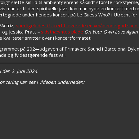
ligt sætte sin lid til ambientgenrens såkaldt største rockstjerne, 
 hvis man er til den spirituelle jazz, kan man nyde en koncert med 
undertegnede under hendes koncert på Le Guess Who? i Utrecht for 
/Actriz,
som ligeledes i Utrecht leverede en »måbende god sand
 og Jessica Pratt
–
sidstnævntes plade
On Your Own Love Again
e kvaliteter smitter over i koncertformatet.
 programmet på 2024-udgaven af Primavera Sound i Barcelona. Dyk 
nde og fyldestgørende festival.
l den 2. juni 2024.
oncering kan ses i videoen underneden: