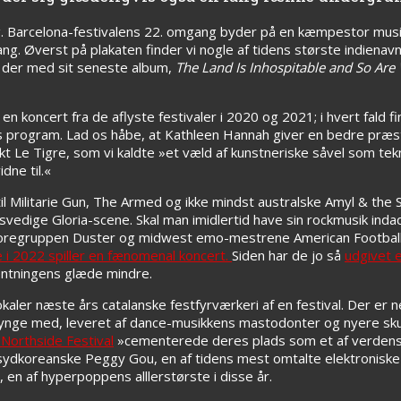
g. Barcelona-festivalens 22. omgang byder på en kæmpestor mus
ang. Øverst på plakaten finder vi nogle af tidens største indiena
, der med sit seneste album,
The Land Is Inhospitable and So Are
n koncert fra de aflyste festivaler i 2020 og 2021; i hvert fald f
årets program. Lad os håbe, at Kathleen Hannah giver en bedre pr
t Le Tigre, som vi kaldte »et væld af kunstneriske såvel som tekn
dne til.«
l Militarie Gun, The Armed og ikke mindst australske Amyl & the Sn
 svedige Gloria-scene. Skal man imidlertid have sin rockmusik inda
owcoregruppen Duster og midwest emo-mestrene American Football
e i 2022 spiller en fænomenal koncert.
Siden har de jo så
udgivet 
ventningens glæde mindre.
okaler næste års catalanske festfyrværkeri af en festival. Der er
t synge med, leveret af dance-musikkens mastodonter og nyere s
 Northside Festival
»cementerede deres plads som et af verdens
 sydkoreanske Peggy Gou, en af tidens mest omtalte elektronisk
 en af hyperpoppens alllerstørste i disse år.