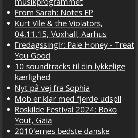
musikprogrammet
From Sarah: Notes EP
Kurt Vile & the Violators,
04.11.15, Voxhall, Aarhus
Fredagssinglr: Pale Honey - Treat
You Good
10 soundtracks til din lykkelige
kærlighed
Nyt på vej fra Sophia
Mob er klar med fjerde udspil
Roskilde Festival 2024: Boko
Yout, Gaia
2010'ernes bedste danske