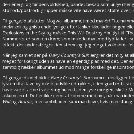
den energi og fandenivoldskhed, bandet besad som unge dr
støjrock/postrock-grupper måske ville have været stolte over
Til gengæld afslutter Mogwai albummet med manér! Titelnummer
melankoli og gnistrende lydlige eftertanker ikke lader nogen ell
Explosions in the Sky og måske This Will Destroy You (lyt til “T
Nummeret er som en drøm; som malede man med lydflader i smu
effekt, der understreger den stemning, jeg meget voldsomt føler
Når jeg samlet ser på
Every Country’s Sun
ærgrer det mig, at al
meget forskelligt uden at have en egentlig plan med det. Der er t
samtidig rækker albummet ud mod mange forskellige inspirationski
Til gengæld indeholder
Every Country’s Sun
numre, der ligger he
lysten til at lave ny musik, udvikle udtrykket, i den grad er til 
have været arme i vejret og hujen til den lyse morgen, skulle M
akkumuleret. Det er ikke nemt at komme med nyt, når man inden
Will
og
Atomic,
men ambitionen
skal
man have, hvis man stadig 