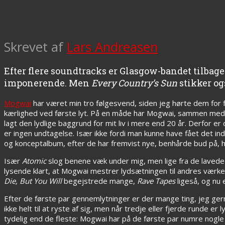
Skrevet af
Lars Andreasen
Efter flere soundtracks er Glasgow-bandet tilbage 
imponerende. Men
Every Country’s Sun
stikker og
Mogwai
har været min tro følgesvend, siden jeg hørte dem for f
kærlighed ved første lyt. På en måde har Mogwai, sammen med
lagt den lydlige baggrund for mit liv i mere end 20 år. Derfor 
er ingen undtagelse. Især ikke fordi man kunne have fået det i
og konceptalbum, efter de har fremvist nye, benhårde bud på,
Især
Atomic
slog benene væk under mig, men lige fra de laved
lysende klart, at Mogwai mestrer lydsætningen til andres værk
Die, But You Will
begejstrede mange,
Rave Tapes
ligeså, og nu
Efter de første par gennemlytninger er der mange ting, jeg gern
ikke helt til at ryste af sig, men når tredje eller fjerde runde e
tydelig end de fleste: Mogwai har på de første par numre nogle t