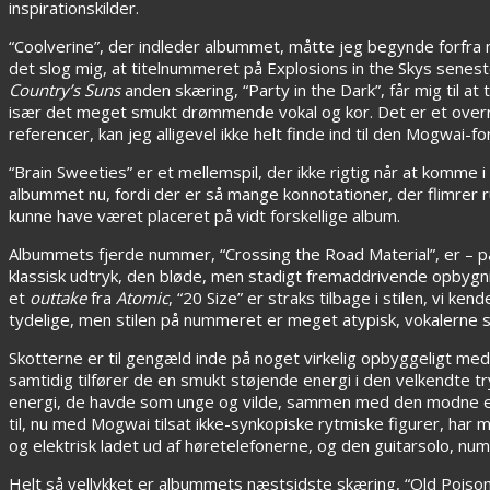
inspirationskilder.
“Coolverine”, der indleder albummet, måtte jeg begynde forfra m
det slog mig, at titelnummeret på Explosions in the Skys senes
Country’s Suns
anden skæring, “Party in the Dark”, får mig til
især det meget smukt drømmende vokal og kor. Det er et ove
referencer, kan jeg alligevel ikke helt finde ind til den Mogwai
“Brain Sweeties” er et mellemspil, der ikke rigtig når at komme i
albummet nu, fordi der er så mange konnotationer, der flimrer r
kunne have været placeret på vidt forskellige album.
Albummets fjerde nummer, “Crossing the Road Material”, er – p
klassisk udtryk, den bløde, men stadigt fremaddrivende opbygnin
et
outtake
fra
Atomic
, “20 Size” er straks tilbage i stilen, vi k
tydelige, men stilen på nummeret er meget atypisk, vokalerne s
Skotterne er til gengæld inde på noget virkelig opbyggeligt me
samtidig tilfører de en smukt støjende energi i den velkendte tr
energi, de havde som unge og vilde, sammen med den modne eft
til, nu med Mogwai tilsat ikke-synkopiske rytmiske figurer, har
og elektrisk ladet ud af høretelefonerne, og den guitarsolo, n
Helt så vellykket er albummets næstsidste skæring, “Old Poisons