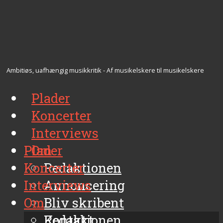
Ambitiøs, uafhængig musikkritik - Af musikelskere til musikelskere
Plader
Koncerter
Interviews
Plader
Om
Koncerter
Redaktionen
Interviews
Annoncering
Om
Bliv skribent
Kontakt
Redaktionen