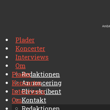
Ambit
Plader
Koncerter
Interviews
Om
Plader
Redaktionen
Koncerter
Annoncering
Interviews
Bliv skribent
Om
Kontakt
Arkiv
Redaktionen