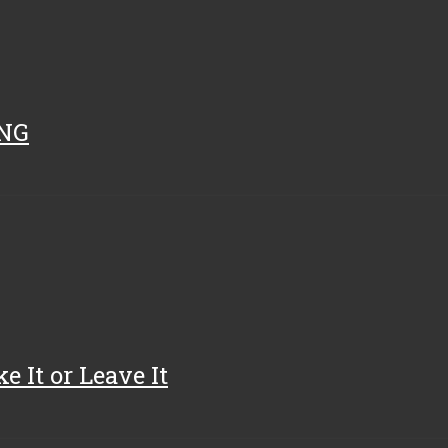
ING
 It or Leave It