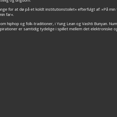
e for at dø på et koldt institutionstoilet« efterfulgt af: »På min t
min far«.
som hiphop og folk-traditioner, i Yung Lean og Vashti Bunyan. Nu
pirationer er samtidig tydelige i spillet mellem det elektroniske o