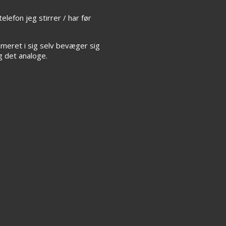
elefon jeg stirrer / har før
mmeret i sig selv bevæger sig
g det analoge.