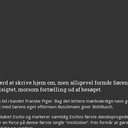
 værd at skrive hjem om, men alligevel formår Sør
sigtet, morsom fortælling ud af besøget.
in tid i bandet Franske Piger. Bag det lettere mærkværdige navn 
t med Sørens eget efternavn Buschmann giver BishBusch.
skabet Escho og markerer samtidig Eschos første dansksprogede
en force på denne første single “Institution”. Friis formår at gøre
gstelig og ungdom.