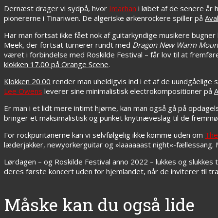
Dernæst drager vi sydpå, hvor
Imarhan
i løbet af de senere år 
pionererne i Tinariwen. De algeriske ørkenrockere spiller på
Ava
Har man fortsat ikke fået nok af guitarkyndige musikere bugne
Meek, der fortsat turnerer rundt med
Dragon New Warm Mountai
været i forbindelse med Roskilde Festival – får lov til at fremfø
klokken 17.00 på Orange Scene
.
Klokken 20.00
render man uheldigvis ind i et af de uundgåelige
Lee Owens
leverer sine minimalistisk electrokompositioner på
A
Er man i et lidt mere intimt hjørne, kan man også gå på opdagel
bringer et maksimalistisk og punket knytnæveslag til de fremm
For rockpuritanerne kan vi selvfølgelig ikke komme uden om
The
læderjakker, newyorkerguitar og »laaaaaast night«-fællessang. 
Lørdagen – og Roskilde Festival anno 2022 – lukkes og slukkes 
deres første koncert uden for hjemlandet, når de inviterer til tr
Måske kan du også lide