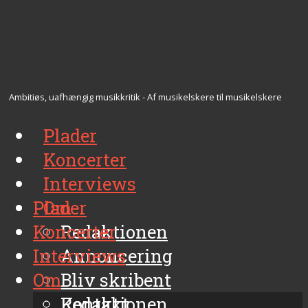
Ambitiøs, uafhængig musikkritik - Af musikelskere til musikelskere
Plader
Koncerter
Interviews
Plader
Om
Koncerter
Redaktionen
Interviews
Annoncering
Om
Bliv skribent
Kontakt
Redaktionen