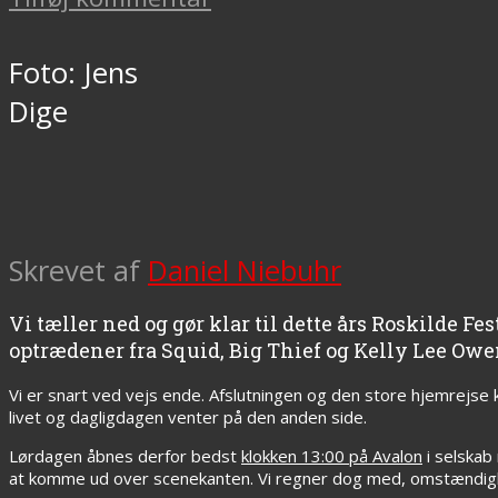
Foto: Jens
Dige
Skrevet af
Daniel Niebuhr
Vi tæller ned og gør klar til dette års Roskilde Fe
optrædener fra Squid, Big Thief og Kelly Lee Owe
Vi er snart ved vejs ende. Afslutningen og den store hjemrejse 
livet og dagligdagen venter på den anden side.
Lørdagen åbnes derfor bedst
klokken 13:00 på Avalon
i selskab
at komme ud over scenekanten. Vi regner dog med, omstændigh