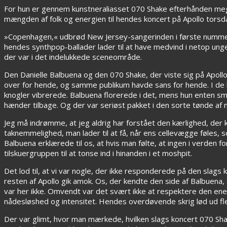
For hun er gennem kunstneraliasset 070 Shake efterhånden meg
mængden af folk og energien til hendes koncert på Apollo tors
»Copenhagen,« udbrød New Jersey-sangerinden i første nummer, ”
hendes synthpop-ballader lader til at have medvind i netop 
der var i det indelukkede sceneområde.
Den Danielle Balbuena og den 070 Shake, der viste sig på Apollo,
over for hende, og samme publikum havde sans for hende. I de 
knogler vibrerede. Balbuena florerede i det, mens hun enten sm
hænder tilbage. Og der var seriøst pakket i den sorte tønde af m
Jeg må indrømme, at jeg aldrig har forstået den kærlighed, der 
taknemmelighed, man lader til at få, når ens cellevægge føles, s
Balbuena erklærede til os, at hvis man følte, at ingen i verden f
tilskuergruppen til at tonse ind i hinanden i et moshpit.
Det lod til, at vi var nogle, der ikke responderede på den slags 
resten af Apollo gik amok. Os, der kendte den side af Balbuena
var her ikke. Omvendt var det svært ikke at respektere den en
nådesløshed og intensitet. Hendes overdøvende skrig lød ud fler
Der var glimt, hvor man mærkede, hvilken slags koncert 070 S