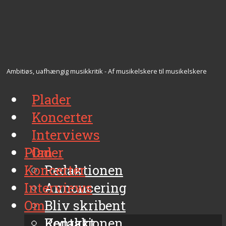
Ambitiøs, uafhængig musikkritik - Af musikelskere til musikelskere
Plader
Koncerter
Interviews
Plader
Om
Koncerter
Redaktionen
Interviews
Annoncering
Om
Bliv skribent
Kontakt
Redaktionen