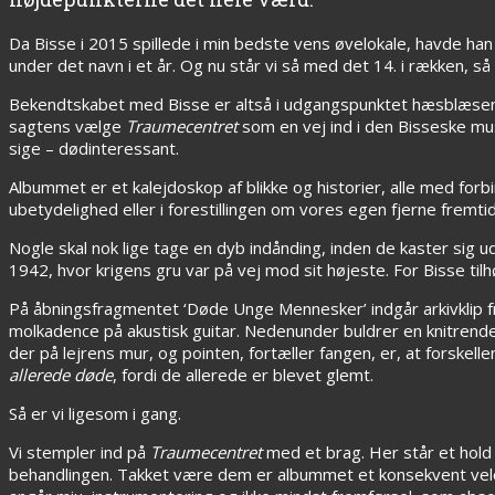
Da Bisse i 2015 spillede i min bedste vens øvelokale, havde han 
under det navn i et år. Og nu står vi så med det 14. i rækken, så
Bekendtskabet med Bisse er altså i udgangspunktet hæsblæsen
sagtens vælge
Traumecentret
som en vej ind i den Bisseske mu
sige – dødinteressant.
Albummet er et kalejdoskop af blikke og historier, alle med forbi
ubetydelighed eller i forestillingen om vores egen fjerne fremtid
Nogle skal nok lige tage en dyb indånding, inden de kaster sig u
1942, hvor krigens gru var på vej mod sit højeste. For Bisse til
På åbningsfragmentet ‘Døde Unge Mennesker’ indgår arkivklip fr
molkadence på akustisk guitar. Nedenunder buldrer en knitrend
der på lejrens mur, og pointen, fortæller fangen, er, at forske
allerede døde
, fordi de allerede er blevet glemt.
Så er vi ligesom i gang.
Vi stempler ind på
Traumecentret
med et brag. Her står et hold
behandlingen. Takket være dem er albummet et konsekvent ve