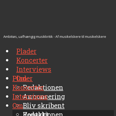
Ambitiøs, uafhængig musikkritik - Af musikelskere til musikelskere
Plader
Koncerter
Interviews
Plader
Om
Koncerter
Redaktionen
Interviews
Annoncering
Om
Bliv skribent
Kontakt
Redaktionen