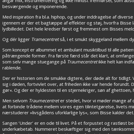
angår mix, instrumentering og ikke mindst fremførsel, som abs
besværgende og imponerende.
Med inspiration fra bl.a. hiphop, og under inddragelse af diverse
igennem er der et bagtæppe af effekter og støj, hvorfra Bisse l
lydbilledet. Det hele kredser først og fremmest om Bisses mel
Og dér ligger
Tramecentret
så, i et smukt skyggeland mellem dy
Som koncept er
albummet
et ambulant musiktilbud til alle pati
påtrængende former. Fra første færd står det klart, at omfange
som selv mange stuegange på
Traumecentret
ikke helt kan ind
rablende.
Der er historien om de smukke digtere, der døde alt for tidligt.
sig i døden, fortvivlet over, at friheden ikke var hende forundt.
gør«. Og der er hyldesten til en stjernekriger, søn af ghettoen, h
Men selvom
Traumecentret
er stedet, hvor vi møder mange af d
at forbinde trådene mellem vores egen tilintetgørelse, livets mir
nærstuderer »livsgådens uforklarlige lys«, som Bisse kalder det.
Sangen ‘Under’ er en ode til livet. På et forpustet og rastløst b
underkæbetab. Nummeret beskæftiger sig med den tænksomme grun