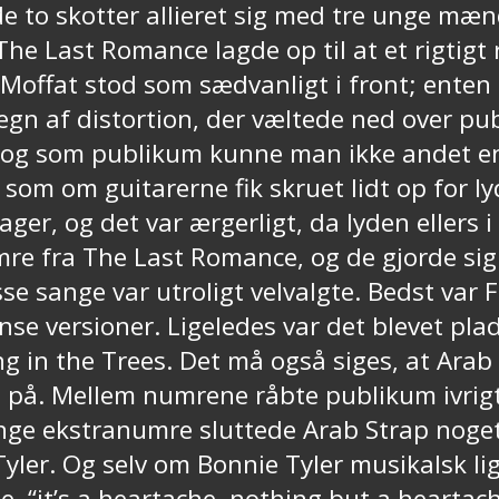
e to skotter allieret sig med tre unge mæn
e Last Romance lagde op til at et rigtigt 
 Moffat stod som sædvanligt i front; enten
n regn af distortion, der væltede ned over 
e, og som publikum kunne man ikke andet en
, som om guitarerne fik skruet lidt op for 
ger, og det var ærgerligt, da lyden ellers 
mre fra The Last Romance, og de gjorde sig 
disse sange var utroligt velvalgte. Bedst var
nse versioner. Ligeledes var det blevet pl
in the Trees. Det må også siges, at Arab S
på. Mellem numrene råbte publikum ivrigt 
gange ekstranumre sluttede Arab Strap noge
 Tyler. Og selv om Bonnie Tyler musikalsk li
ge, “it’s a heartache, nothing but a hearta