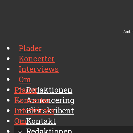
Ambit
Plader
Koncerter
Interviews
Om
Plader
Redaktionen
Koncerter
Annoncering
Interviews
Bliv skribent
Om
Kontakt
Arkiv
Redaktionen