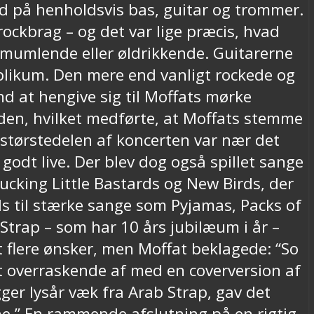
d på henholdsvis bas, guitar og trommer.
rockbrag – og det var lige præcis, hvad
 mumlende eller øldrikkende. Guitarerne
publikum. Den mere end vanligt rockede og
d at hengive sig til Moffats mørke
lyden, hvilket medførte, at Moffats stemme
i størstedelen af koncerten var nær det
godt live. Der blev dog også spillet sange
 Fucking Little Bastards og New Birds, der
ads til stærke sange som Pyjamas, Packs of
trap – som har 10 års jubilæum i år –
flere ønsker, men Moffat beklagede: “So
t overraskende af med en coverversion af
gger lysår væk fra Arab Strap, gav det
che.” En rammende afslutning på en rigtig