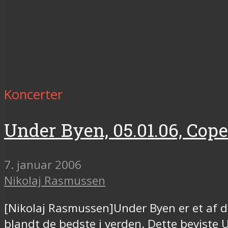
Koncerter
Under Byen, 05.01.06, Co
7. januar 2006
Nikolaj Rasmussen
[Nikolaj Rasmussen]Under Byen er et af d
blandt de bedste i verden. Dette bevist