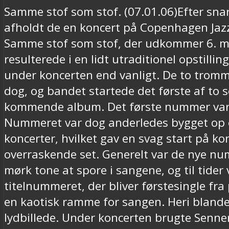
Samme stof som stof. (07.01.06)Efter snart
afholdt de en koncert på Copenhagen Jaz
Samme stof som stof, der udkommer 6. ma
resulterede i en lidt utraditionel opstill
under koncerten end vanligt. De to tromm
dog, og bandet startede det første af to 
kommende album. Det første nummer var Pa
Nummeret var dog anderledes bygget op om
koncerter, hvilket gav en svag start på kon
overraskende set. Generelt var de nye nu
mørk tone at spore i sangene, og til tide
titelnummeret, der bliver førstesingle f
en kaotisk ramme for sangen. Heri blande
lydbillede. Under koncerten brugte Senne