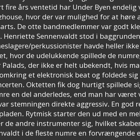
 fire års ventetid har Under Byen endelig v
zhouse, hvor der var mulighed for at høre
rts. De otte bandmedlemmer var godt klem
ing. Henriette Sennenvaldt stod i baggrund
eslagere/perkussionister havde heller ikke
set, hvor de udelukkende spillede de numre
lads, der ikke er helt ubekendt, hvis man 
kring et elektronisk beat og foldede sig 
certen. Oktetten fik dog hurtigt spillede s
mre en del anderledes, end man har været v
r var stemningen direkte aggressiv. En god
ra pladen. Rytmisk starter den ud med en 
r de andre instrumenter sig, hvilket skabe
nvaldt i de fleste numre en forvrængende 