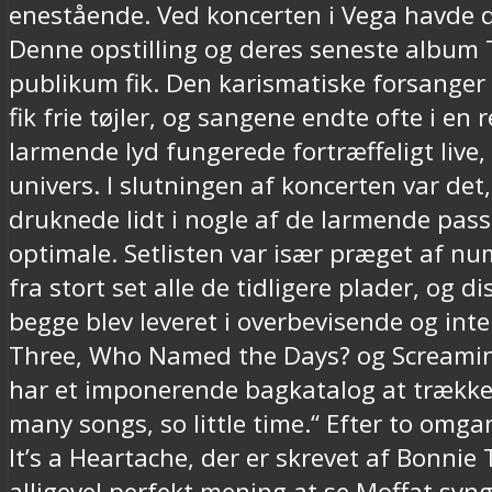
enestående. Ved koncerten i Vega havde d
Denne opstilling og deres seneste album Th
publikum fik. Den karismatiske forsanger
fik frie tøjler, og sangene endte ofte i e
larmende lyd fungerede fortræffeligt liv
univers. I slutningen af koncerten var det
druknede lidt i nogle af de larmende passa
optimale. Setlisten var især præget af nu
fra stort set alle de tidligere plader, og 
begge blev leveret i overbevisende og inte
Three, Who Named the Days? og Screaming 
har et imponerende bagkatalog at trække 
many songs, so little time.“ Efter to om
It’s a Heartache, der er skrevet af Bonnie
alligevel perfekt mening at se Moffat syn