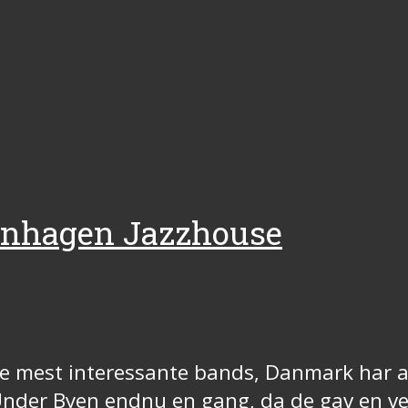
penhagen Jazzhouse
e mest interessante bands, Danmark har at
e Under Byen endnu en gang, da de gav en