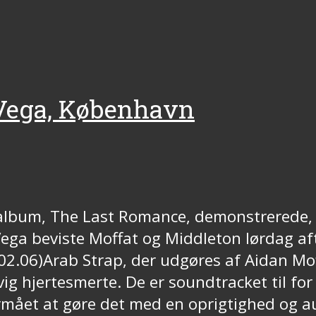
e Vega, København
lbum, The Last Romance, demonstrerede, at
ega beviste Moffat og Middleton lørdag aft
2.06)Arab Strap, der udgøres af Aidan Mof
jertesmerte. De er soundtracket til for m
mået at gøre det med en oprigtighed og au