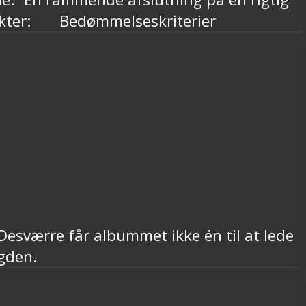
rakter: Bedømmelseskriterier
esværre får albummet ikke én til at lede
gden.