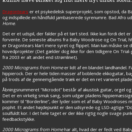
Dragontears
er et psykedelisk superprojekt, som opstod, da Ba
og indspillede en håndfuld jambaserede syrenumre. Bad Afro u
Home
.
Det er et udspil, der falder på et tørt sted. Ikke kun fordi det er
forvente. De seneste albums fra Baby Woodrose og On Trial, h
er Dragontears klart mere syret og flippet. Man kan måske se 
hovedprojekter (Det gælder dog ikke for den tidligere On Trial
fra 2003 er alt andet end strømlinet).
2000 Micrograms from Home
er lidt af en blandet landhandel.
hippierock. Der er hele tiden masser af boblende ekkoguitar, b
på trods af de gennemgående træk er det en ret varieret plade
Åbningsnummeret “Microdot” består af akustisk guitar, orgel o
Det er en virkelig smuk sang, som udgør pladens hippiemæssige
kommer til “Borderline”, der lyder som et af Baby Woodroses 
pophit. Et andet højdepunkt er den udsyrede og LSD-agtige “Dou
soulfuldt kor. I det hele taget er der ikke rigtig nogle svage pun
feedbackstykke.
2000 Micrograms from Home
har alt, hvad der er fedt ved Baby