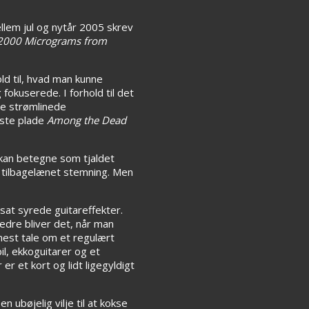
llem jul og nytår 2005 skrev
2000 Micrograms from
old til, hvad man kunne
 fokuserede. I forhold til det
re strømlinede
este plade
Among the Dead
n kan betegne som tjaldet
t tilbagelænet stemning. Men
at syrede guitareffekter.
edre bliver det, når man
est tale om et regulært
l, ekkoguitarer og et
er et kort og lidt ligegyldigt
 ubøjelig vilje til at kokse