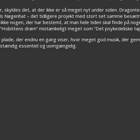
er, skyldes det, at der ikke er så meget nyt under solen. Dragont
ds Nøgenhat – det tidligere projekt med stort set samme besæt
o ikke nogen, der har bestemt, at man hele tiden skal finde på no
der “Hobittens drøm” mistænkeligt meget som “Det psykedeliske t
 plade, der endnu en gang viser, hvor meget god musik, der gem
stændig essentiel og uomgængelig.