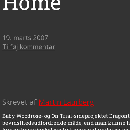
Home
19. marts 2007
Tilføj kommentar
Skrevet af
Martin Laurberg
Baby Woodrose- og On Trial-sideprojektet Dragont
bevidsthedsudfordrende måde, end man kunne have
kunne have ønsket sig lidt mere nyt under solen.