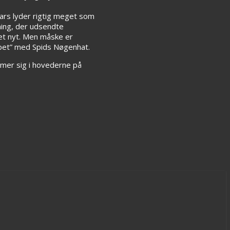
ears lyder rigtig meget som
ning, der udsendte
get nyt. Men måske er
apet” med Spids Nøgenhat.
mer sig i hovederne på