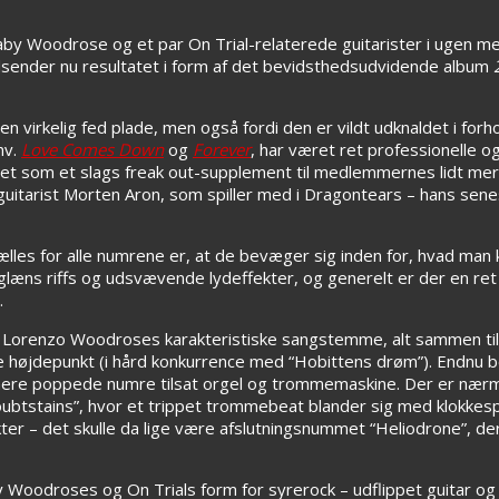
by Woodrose og et par On Trial-relaterede guitarister i ugen me
dsender nu resultatet i form af det bevidsthedsudvidende album
 en virkelig fed plade, men også fordi den er vildt udknaldet i forh
hv.
Love Comes Down
og
Forever
, har været ret professionelle og
det som et slags freak out-supplement til medlemmernes lidt me
-guitarist Morten Aron, som spiller med i Dragontears – hans sen
 Fælles for alle numrene er, at de bevæger sig inden for, hvad ma
aglæns riffs og udsvævende lydeffekter, og generelt er der en re
.
g Lorenzo Woodroses karakteristiske sangstemme, alt sammen tils
 højdepunkt (i hård konkurrence med “Hobittens drøm”). Endnu b
mere poppede numre tilsat orgel og trommemaskine. Der er nærm
btstains”, hvor et trippet trommebeat blander sig med klokkespi
kter – det skulle da lige være afslutningsnummet “Heliodrone”, der 
 Woodroses og On Trials form for syrerock – udflippet guitar og en