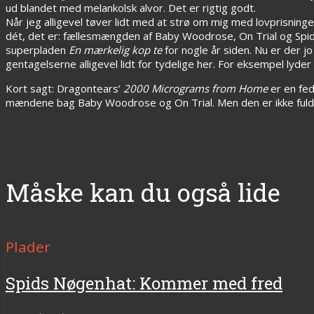
ud blandet med melankolsk alvor. Det er rigtig godt.
Når jeg alligevel tøver lidt med at strø om mig med lovprisning
dét, det er: fællesmængden af Baby Woodrose, On Trial og Spi
superpladen
En mærkelig kop te
for nogle år siden. Nu er der j
gentagelserne alligevel lidt for tydelige her. For eksempel ly
Kort sagt: Dragontears’
2000 Micrograms from Home
er en fed
mændene bag Baby Woodrose og On Trial. Men den er ikke fuld
Måske kan du også lide
Plader
Spids Nøgenhat: Kommer med fred