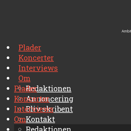
Ambit
Plader
Koncerter
Interviews
Om
Plader
Redaktionen
Koncerter
Annoncering
Interviews
Bliv skribent
Om
Kontakt
Arkiv
Redaktionen