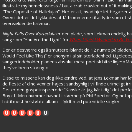
illustrate my homelessness / but a crab crawled out of it makin
“The Opposite of Hallelujah”. Her er alt, hvad hjertet begærer a
Oven i det er det lykkedes at få trommerne til at lyde som et s
overvældende halvmur.
Night Falls Over Kortedala
er den plade, som Lekman endelig har f
sang som “You Are the Light” fra
When I Said I Wanted to Be Yo
Der er desværre også smuttere iblandt de 12 numre på pladen. Num
Would Feel Like This)” er anonym i al sin storladenhed. Ligeledes 
sangen indeholder pladens absolut mest poetisk bitre linje: »Mos
they’ve been storing.«
Disse to missere kan dog ikke ændre ved, at Jens Lekman har l
de fleste af dine venner højest sandsynligt vil finde urimeligt
Det er den gospelinspirerede “Kanske är jag kär i dig” det pe
Boyz II Men-nummer havnet i kløerne på Phil Spector. Og netop
hidtil mest helstøbte album – fyldt med potentielle singler.