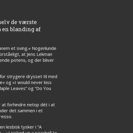
selv de værste
å en blanding af
igennem et sving.« Nogenlunde
orståeligt, at Jens Lekman
ende potens, og der bliver
for strygere drysset til med
e« og »I would never kiss
“Maple Leaves” og “Do You
 at forhindre netop dét i at
lander det sammen i et
resso.
n lesbisk tysker i “A
e – »I picked up a seashell to