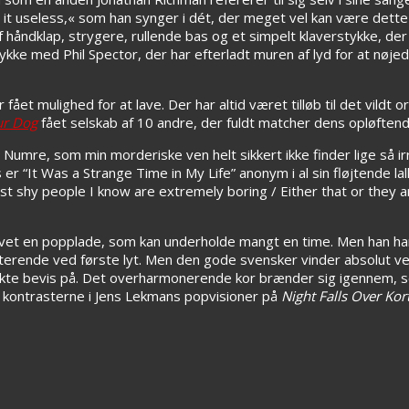
g it useless,« som han synger i dét, der meget vel kan være dett
f håndklap, strygere, rullende bas og et simpelt klaverstykke, der
tykke med Phil Spector, der har efterladt muren af lyd for at nø
ået mulighed for at lave. Der har altid været tilløb til det vildt
ur Dog
fået selskab af 10 andre, der fuldt matcher dens opløften
re, som min morderiske ven helt sikkert ikke finder lige så irrit
er “It Was a Strange Time in My Life” anonym i al sin fløjtende lall
t shy people I know are extremely boring / Either that or they ar
avet en popplade, som kan underholde mangt en time. Men han ha
 irriterende ved første lyt. Men den gode svensker vinder absolu
rfekte bevis på. Det overharmonerende kor brænder sig igennem, 
 kontrasterne i Jens Lekmans popvisioner på
Night Falls Over Kor