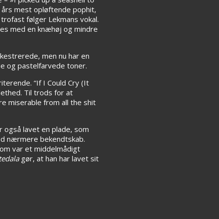
e års mest opløftende pophit,
 trofast følger Lekmans vokal.
jedes med en knæhøj og mindre
 orkestrerede, men nu har en
de og pastelfarvede toner.
erende. “If I Could Cry (It
ethed. Til trods for at
e miserable from all the shit
r også lavet en plade, som
t ved nærmere bekendtskab.
som var et middelmådigt
tedala
gør, at han har lavet sit