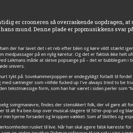
tidig er crooneren så overraskende uopdragen, at 
er i hans mund. Denne plade er popmusikkens svar p
e ham der har lavet det i et reb efter bilen og køre vildt stærkt 
n medpassager på en nylig køretur. Og det er faktisk ikke helt uf
 ved Lekmans måde at skrive popsange på – det er bubblegum i ti
øde univers.
murt tykt på. Sovekammerpoppen er endegyldigt forladt til fordel 
g med sætninger som »While fucked up I’ve always tried to be tru
i den tekstmæssige form, som han har været i siden perler som 
ig svingmanøvre, findes der stensikkert folk, der vil gøre alt for
cer til alt fra bee-bop over musical-slagere til 50’er-pop ud og b
er min hjerne forsødet og kroppen vækket. Som af Skittles og esp
ærksomheden rusket til live. Når han skal agere falsk kæreste for e
han som en anden Jonathan Richman refererer til sig selv i sine sang