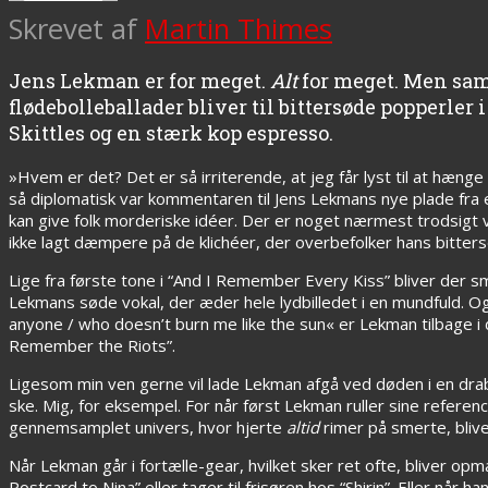
Skrevet af
Martin Thimes
Jens Lekman er for meget.
Alt
for meget. Men sam
flødebolleballader bliver til bittersøde popperl
Skittles og en stærk kop espresso.
»Hvem er det? Det er så irriterende, at jeg får lyst til at hæng
så diplomatisk var kommentaren til Jens Lekmans nye plade fra e
kan give folk morderiske idéer. Der er noget nærmest trodsigt
ikke lagt dæmpere på de klichéer, der overbefolker hans bitters
Lige fra første tone i “And I Remember Every Kiss” bliver der s
Lekmans søde vokal, der æder hele lydbilledet i en mundfuld. O
anyone / who doesn’t burn me like the sun« er Lekman tilbage 
Remember the Riots”.
Ligesom min ven gerne vil lade Lekman afgå ved døden i en drabel
ske. Mig, for eksempel. For når først Lekman ruller sine referen
gennemsamplet univers, hvor hjerte
altid
rimer på smerte, bliv
Når Lekman går i fortælle-gear, hvilket sker ret ofte, bliver opm
Postcard to Nina” eller tager til frisøren hos “Shirin”. Eller når 