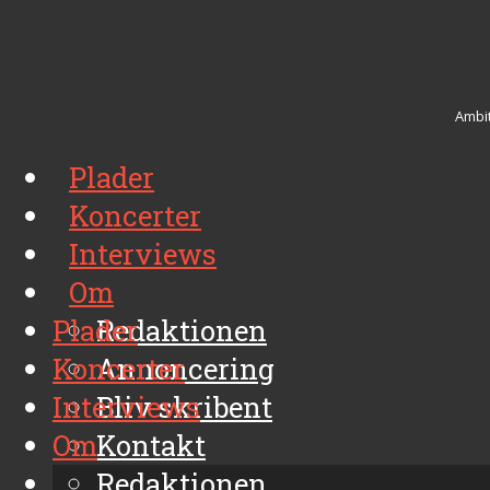
Ambit
Plader
Koncerter
Interviews
Om
Plader
Redaktionen
Koncerter
Annoncering
Interviews
Bliv skribent
Om
Kontakt
Arkiv
Redaktionen