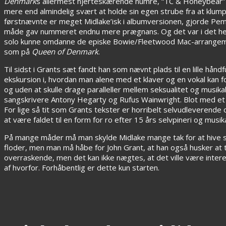
Denmark
s allermest hjerteskærende numre, “TC & Honeybear” s
mere end almindelig svært at holde sin egen strube fra at klumpe g
førstnævnte er meget Midlake’isk i albumversionen, gjorde Pem
måde gav nummeret endnu mere prægnans. Og det var i det hele 
solo kunne omdanne de episke Bowie/Fleetwood Mac-arrangement
som på
Queen of Denmark
.
Til sidst i Grants sæt fandt han som nævnt plads til en lille h
ekskursion i, hvordan man alene med et klaver og en vokal kan for
og uden at skulle drage paralleller mellem seksualitet og musik
sangskrivere Antony Hegarty og Rufus Wainwright. Blot med et m
For lige så tit som Grants tekster er horribelt selvudleverende og 
at være faldet til en form for ro efter 15 års selvpineri og musik
På mange måder må man skylde Midlake mange tak for at hive s
floder, men man må håbe for John Grant, at han også husker at t
overraskende, men det kan ikke nægtes, at det ville være inter
af hvorfor. Forhåbentlig er dette kun starten.