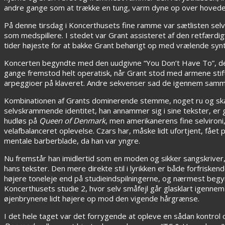
andre gange som at trække en tung, varm dyne op over hovede
På denne tirsdag i Koncerthusets fine ramme var sætlisten se
som medspillere. I stedet var Grant assisteret af den retfærdi
tider højeste for at bakke Grant behørigt op med vrælende synt
Koncerten begyndte med den uudgivne “You Don’t Have To”, der
gange fremstod helt operatisk, når Grant stod med armene sti
arpeggioer på klaveret. Andre sekvenser sad de igennem samm
Kombinationen af Grants dominerende stemme, noget ru og sk
selvskrammende identitet, han annammer sig i sine tekster, er 
hudløs på
Queen of Denmark
, men amerikanerens fine selviron
velafbalanceret oplevelse. Czars har, måske lidt ufortjent, fået 
mentale barberblade, da han var yngre.
Nu fremstår han imidlertid som en moden og sikker sangskriver, o
hans tekster. Den mere direkte stil i lyrikken er både forfriske
højere toneleje end på studieindspilningerne, og nærmest begyn
Koncerthusets studie 2, hvor selv småfejl går glasklart igennem
øjenbrynene lidt højere op mod den vigende hårgrænse.
I det hele taget var det forrygende at opleve en sådan kontrol