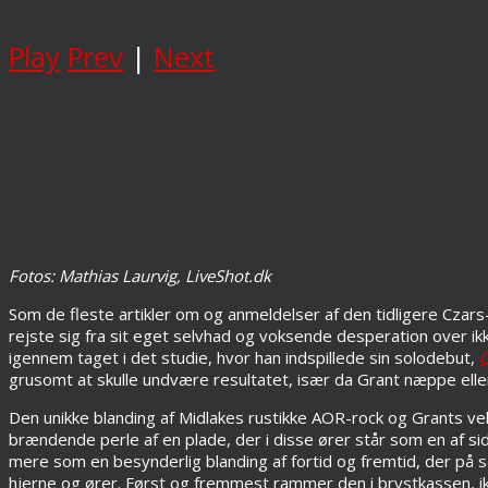
Play
Prev
|
Next
Fotos: Mathias Laurvig, LiveShot.dk
Som de fleste artikler om og anmeldelser af den tidligere Czar
rejste sig fra sit eget selvhad og voksende desperation over i
igennem taget i det studie, hvor han indspillede sin solodebut,
grusomt at skulle undvære resultatet, især da Grant næppe ell
Den unikke blanding af Midlakes rustikke AOR-rock og Grants vel
brændende perle af en plade, der i disse ører står som en af sid
mere som en besynderlig blanding af fortid og fremtid, der på
hjerne og ører. Først og fremmest rammer den i brystkassen, ikke