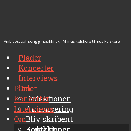
Ambitiøs, uafhængig musikkritik - Af musikelskere til musikelskere
Plader
Koncerter
Interviews
Plader
Om
Koncerter
Redaktionen
Interviews
Annoncering
Om
Bliv skribent
Kontakt
Redaktionen