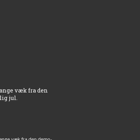
sange væk fra den
ig jul.
 sange væk fra den demo-