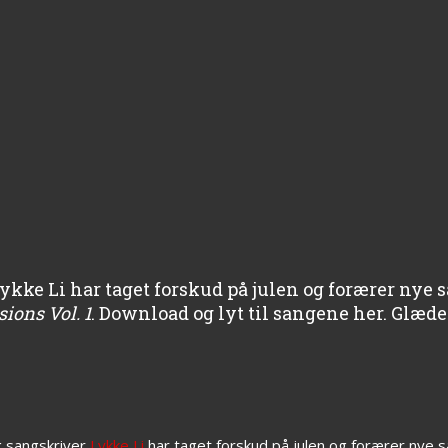
kke Li har taget forskud på julen og forærer nye 
ions Vol. 1
. Download og lyt til sangene her. Glædel
 sangskriver
Lykke Li
har taget forskud på julen og forærer nye