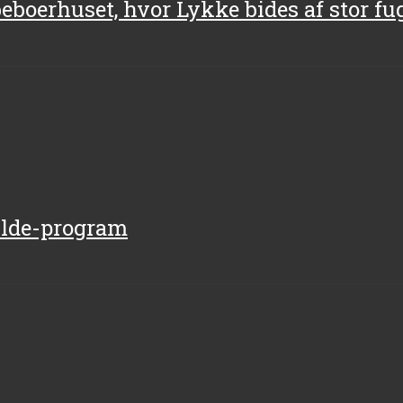
beboerhuset, hvor Lykke bides af stor f
kilde-program