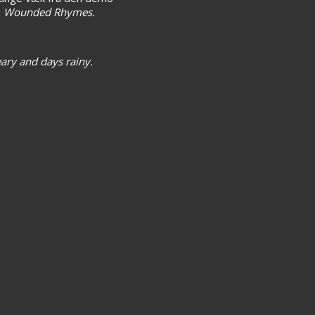
m
Wounded Rhymes.
weary and days rainy.