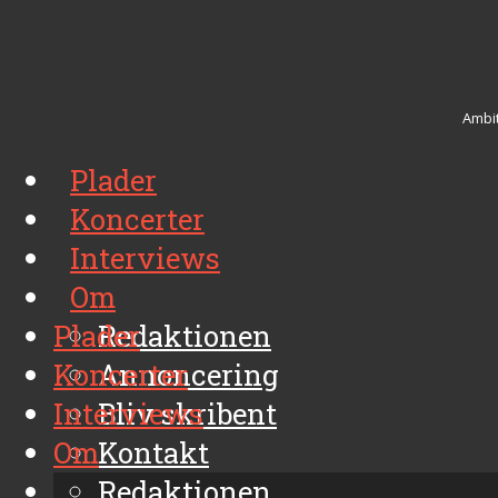
Ambit
Plader
Koncerter
Interviews
Om
Plader
Redaktionen
Koncerter
Annoncering
Interviews
Bliv skribent
Om
Kontakt
Arkiv
Redaktionen