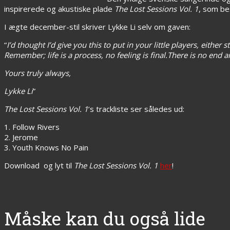
inspirerede og akustiske plade
The Lost Sessions Vol. 1
, som be
I ægte december-stil skriver Lykke Li selv om gaven:
“
I’d thought I’d give you this to put in your little players, either
Remember; life is a process, no feeling is final.There is no end 
Yours truly always,
Lykke Li
”
The Lost Sessions Vol. 1
’s trackliste ser således ud:
1. Follow Rivers
2. Jerome
3. Youth Knows No Pain
Download og lyt til
The Lost Sessions Vol. 1
her
!
Måske kan du også lide