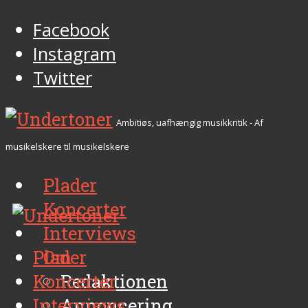
Facebook
Instagram
Twitter
Ambitiøs, uafhængig musikkritik - Af
musikelskere til musikelskere
Plader
Koncerter
Interviews
Plader
Om
Koncerter
Redaktionen
Interviews
Annoncering