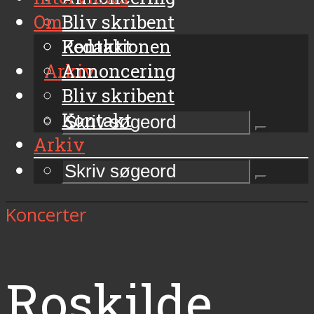
Om
Bliv skribent
Kontakt
Redaktionen
Arkiv
Annoncering
Bliv skribent
Kontakt
Arkiv
Koncerter
Roskilde