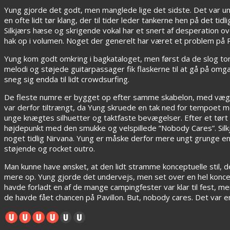
Yung gjorde det godt, men manglede lige det sidste. Det var un
en ofte lidt tør klang, der til tider leder tankerne hen på det tid
Silkjærs hæse og skrigende vokal har et snert af desperation over
hak op i volumen. Noget der generelt har været et problem på 
Yung kom godt omkring i bagkataloget, men først da de slog tone
melodi og støjede guitarpassager fik flaskerne til at gå på omg
sneg sig endda til lidt crowdsurfing.
De fleste numre er bygget op efter samme skabelon, med væg
var derfor tiltrængt, da Yung skruede en tak ned for tempoet 
unge knægtes silhuetter og taktfaste bevægelser. Efter et tør
højdepunkt med den smukke og velspillede ”Nobody Cares”. Silkjæ
noget tidlig Nirvana. Yung er måske derfor mere ungt grunge end
støjende og rocket outro.
Man kunne have ønsket, at den lidt stramme konceptuelle stil,
mere op. Yung gjorde det undervejs, men set over en hel konce
havde forladt en af de mange campingfester var klar til fest, m
de havde fået chancen på Pavillon. But, nobody cares. Det var 