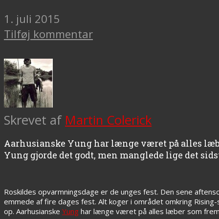
1. juli 2015
Tilføj kommentar
Skrevet af
Martin Colerick
Aarhusianske Yung har længe været på alles læb
Yung gjorde det godt, men manglede lige det sidste
Roskildes opvarmningsdage er de unges fest. Den sene aftenso
emmede af fire dages fest. Alt koger i området omkring Rising-
op. Aarhusianske
Yung
har længe været på alles læber som fre