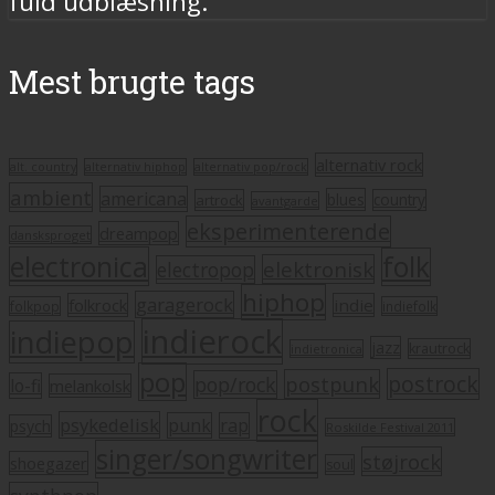
fuld udblæsning.
Mest brugte tags
alternativ rock
alt. country
alternativ hiphop
alternativ pop/rock
ambient
americana
blues
artrock
country
avantgarde
eksperimenterende
dreampop
dansksproget
electronica
folk
elektronisk
electropop
hiphop
garagerock
folkrock
indie
folkpop
indiefolk
indierock
indiepop
jazz
krautrock
indietronica
pop
postrock
postpunk
pop/rock
lo-fi
melankolsk
rock
psykedelisk
punk
rap
psych
Roskilde Festival 2011
singer/songwriter
støjrock
shoegazer
soul