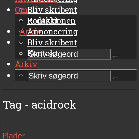
Om
Bliv skribent
Kontakt
Redaktionen
Arkiv
Annoncering
Bliv skribent
Kontakt
Arkiv
Tag - acidrock
Plader