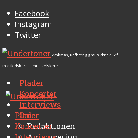
Facebook
Instagram
Twitter
Ambitiøs, uafhængig musikkritik - Af
musikelskere til musikelskere
Plader
Koncerter
Interviews
Plader
Om
Koncerter
Redaktionen
Interviews
Annoncering