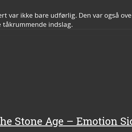
t var ikke bare udførlig. Den var også ove
de tåkrummende indslag.
 the Stone Age – Emotion S