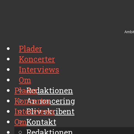
Ambit
Plader
Koncerter
Interviews
Om
Plader
Redaktionen
Koncerter
Annoncering
Interviews
Bliv skribent
Om
Kontakt
Arkiv
Redaktionen