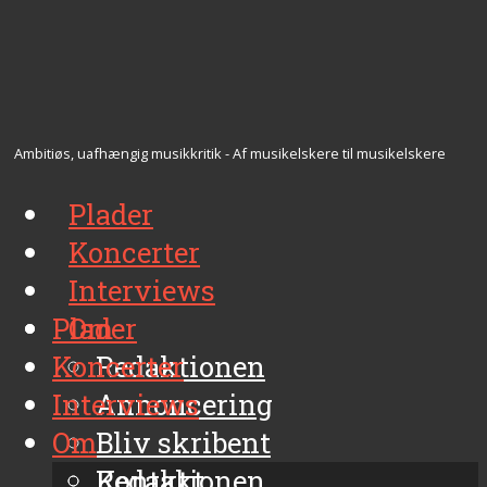
Ambitiøs, uafhængig musikkritik - Af musikelskere til musikelskere
Plader
Koncerter
Interviews
Plader
Om
Koncerter
Redaktionen
Interviews
Annoncering
Om
Bliv skribent
Kontakt
Redaktionen