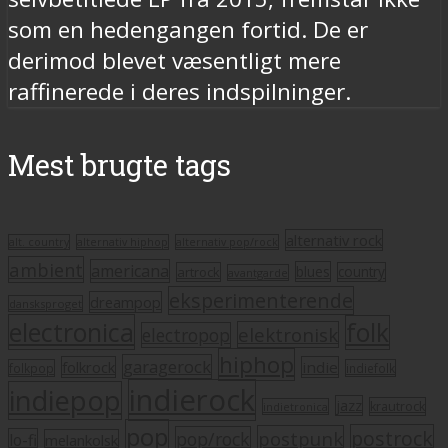
som en hedengangen fortid. De er
derimod blevet væsentligt mere
raffinerede i deres indspilninger.
Mest brugte tags
alternativ rock
alt. country
alternativ hiphop
alternativ pop/rock
ambient
americana
blues
artrock
country
avantgarde
eksperimenterende
dreampop
dansksproget
electronica
folk
elektronisk
electropop
hiphop
garagerock
folkrock
indie
folkpop
indiefolk
indierock
indiepop
jazz
krautrock
indietronica
pop
postrock
postpunk
pop/rock
lo-fi
melankolsk