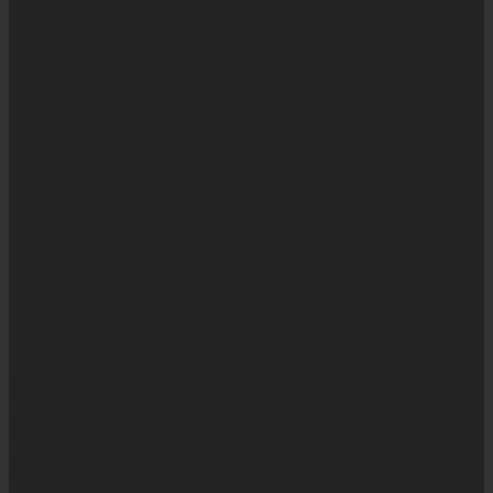
Final Days-programmet på Roskilde
Festival åbnede onsdag med alt
mellem goth-maraton på Orange og