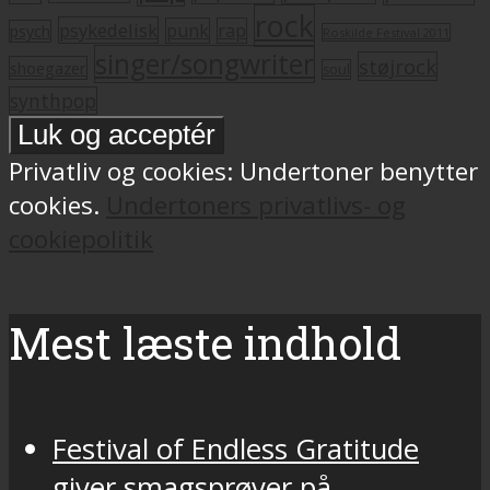
rock
psykedelisk
punk
rap
psych
Roskilde Festival 2011
singer/songwriter
støjrock
shoegazer
soul
synthpop
Privatliv og cookies: Undertoner benytter
cookies.
Undertoners privatlivs- og
cookiepolitik
Mest læste indhold
Festival of Endless Gratitude
giver smagsprøver på