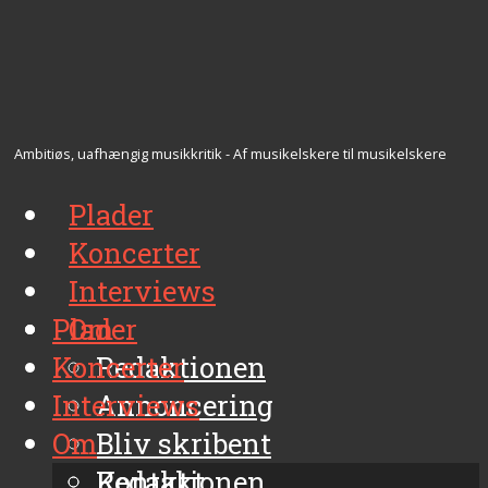
Ambitiøs, uafhængig musikkritik - Af musikelskere til musikelskere
Plader
Koncerter
Interviews
Plader
Om
Koncerter
Redaktionen
Interviews
Annoncering
Om
Bliv skribent
Kontakt
Redaktionen