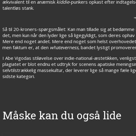
ækvivalent til en anæmisk
kiddie
-punkers opkast efter indtagels
talentløs stank.
“
Så til 20-kroners-spørgsmålet: Kan man tillade sig at bedømme m
det, men kun når den lyder lige så ligegyldigt, som deres ophav 
Mere end noget andet. Mere end noget som helst overhovedet. 
men faktum er, at den
whateverness
, bandet lystigt promovere
I Abe Vigodas stiløvelse over indie-national-æstetikken, venligs
plagiatet er blot endnu et udtryk for scenens apatiske mening
selvtilstrækkelig massekultur, der leverer lige så mange fæle 
sidste kategori.
Måske kan du også lide