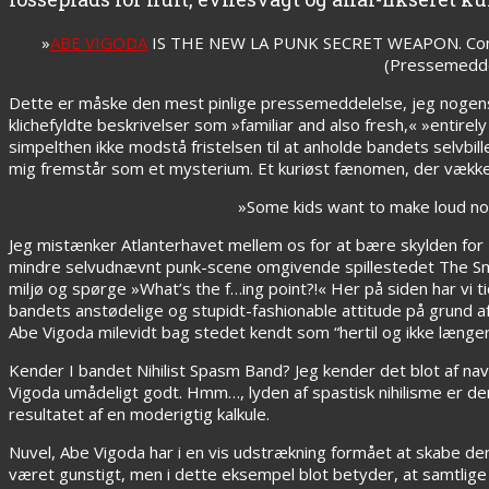
»
ABE VIGODA
IS THE NEW LA PUNK SECRET WEAPON. Coming
(Pressemedde
Dette er måske den mest pinlige pressemeddelelse, jeg nogens
klichefyldte beskrivelser som »familiar and also fresh,« »entire
simpelthen ikke modstå fristelsen til at anholde bandets selvbi
mig fremstår som et mysterium. Et kuriøst fænomen, der vækker
»Some kids want to make loud no
Jeg mistænker Atlanterhavet mellem os for at bære skylden for D
mindre selvudnævnt punk-scene omgivende spillestedet The Sme
miljø og spørge »What’s the f…ing point?!« Her på siden har vi 
bandets anstødelige og stupidt-fashionable attitude på grund af
Abe Vigoda milevidt bag stedet kendt som “hertil og ikke længer
Kender I bandet Nihilist Spasm Band? Jeg kender det blot af navn
Vigoda umådeligt godt. Hmm…, lyden af spastisk nihilisme er der 
resultatet af en moderigtig kalkule.
Nuvel, Abe Vigoda har i en vis udstrækning formået at skabe d
været gunstigt, men i dette eksempel blot betyder, at samtlige 