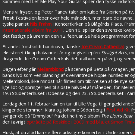
Sammen med Let Me Play Your Guitar spiller den tyske indiefol
Mens vi fryser, og Peter Tanev taler om kulde fra Sibirien på
Frost
. Festivalen løber over hele måneden, men bare de navne, d
tyske pianist
Nils Frahm
i Koncertkirken på Blågårds Plads. Fr
internationale album fra 2011
. Den 10. spiller den svenske kva
det festligt på Bremen den 12. februar. Se hele programmet fo
Et andet frostkoldt bandnavn, danske
Ice Cream Cathedral
, giv
eksisteret i knap halvandet år og udgivet ep’en
Straight Arcs
, m
dragende. Ice Cream Cathedrals debutalbum er på vej, og senere
Dagen efter går
Mellemblond
på scenen på Beta på Amager. Jen
bands lyd som »en blanding af overvintrede hippie-humlebier o
Mellemblond, ikke mindst når filmen om tilblivelsen af de nye sa
lige lidt og springer hen til sidste halvdel af måneden, for Mell
19. i Studenterhuset i Odense og den 23. i Studenterhuset i Aar
Lørdag den 11. februar kan en tur til Lille Vega til gengæld anb
klingende stemmer. Klara og Johanne Söderberg i
First Aid Kit
fr
synger de på ”Emmylou” fra det helt nye album
The Lion’s Roar
.
der i øvrigt
optrådte på Roskilde i 2009 med bl.a. et Simon Finn
Husk, at du altid kan se flere udvalgte koncerter i Undertoners