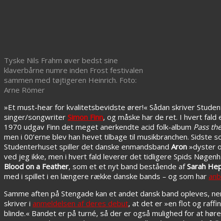
Tyske Nils Frahm øver bedst sine
klaverbårne numre inden Frost festivalen
sammen med tøjtigeren Heinrich. Foto:
Arne Römer
»Et must-hear for kvalitetsbevidste ører!« Sådan skriver Stud
singer/songwriter
Simon Finn
, og måske har de ret. I hvert fald
1970 udgav Finn det meget anerkendte acid folk-album
Pass th
men i 00’erne blev han hevet tilbage til musikbranchen. Sidst
Studenterhuset spiller det danske enmandsband
Aron
»dyster og
ved jeg ikke, men i hvert fald leverer det tidligere Spids Nøge
Blood on a Feather
, som et et nyt band bestående af
Sarah He
med i spillet i en længere række danske bands – og som har
anb
Samme aften på Stengade kan et andet dansk band opleves, n
skriver i
anmeldelsen af deres debut
, at det er »en flot og raff
blinde.« Bandet er på turné, så der er også mulighed for at hør