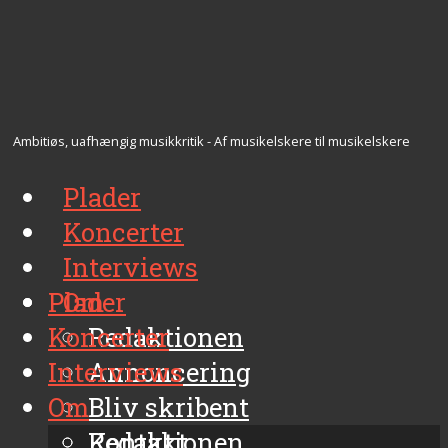
Ambitiøs, uafhængig musikkritik - Af musikelskere til musikelskere
Plader
Koncerter
Interviews
Plader
Om
Koncerter
Redaktionen
Interviews
Annoncering
Om
Bliv skribent
Kontakt
Redaktionen