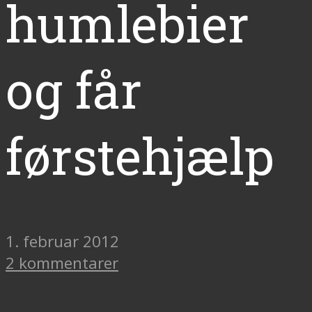
humlebier
og får
førstehjælp
1. februar 2012
2 kommentarer