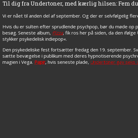
Til dig fra Undertoner, med kærlig hilsen: Fem d
Vi er nået til anden del af september. Og der er selvfølgelig f
Hvis du er sulten efter sprudlende psychpop, bør du møde op 
besøg. Seneste album,
Pizza
, fik ros her på siden, da den iføl
stykker psykedelisk indiepop«.
Den psykedeliske fest fortsætter fredag den 19. september. 
sætte bevægelse i publikum med deres hypnotiserende psychr
magien i Vega.
Papir
, hvis seneste plade,
Undertoner gav seks 