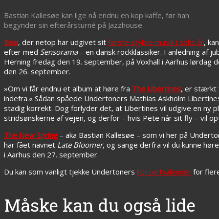
Bastian Kallesøe kan lige nå endnu en kop kaffe, før han
begynder sin efterårsturné på Jazzhouse.
Baal
, der netop har udgivet sit
første stykke musik i seks år
, ka
efter med
Sensorama
– en dansk rockklassiker. I anledning af ju
Herning fredag den 19. september, på Voxhall i Aarhus lørdag
den 26. september.
»Om vi får endnu et album at høre fra
The Libertines
, er stærkt
indefra.« Sådan spåede Undertoners Mathias Askholm Libertines’
stadig korrekt. Dog forlyder det, at Libertines vil udgive en ny
stridsønskerne af vejen, og derfor – hvis Pete når sit fly – vil
The New Spring
– aka Bastian Kallesøe – som vi her på Underto
har fået navnet
Late Bloomer
, og sange derfra vil du kunne hø
i Aarhus den 27. september.
Du kan som vanligt tjekke Undertoners
koncertkalender
for fler
Måske kan du også lide