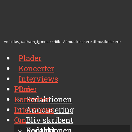
Ambitiøs, uafhængig musikkritik - Af musikelskere til musikelskere
Plader
Koncerter
Interviews
Plader
Om
Koncerter
Redaktionen
Interviews
Annoncering
Om
Bliv skribent
Kontakt
Redaktionen