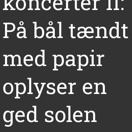
koncerter II:
På bål tændt
med papir
oplyser en
ged solen