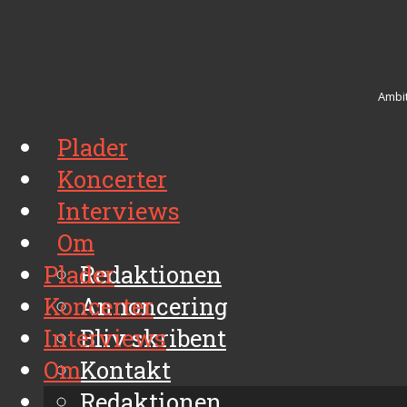
Ambit
Plader
Koncerter
Interviews
Om
Plader
Redaktionen
Koncerter
Annoncering
Interviews
Bliv skribent
Om
Kontakt
Arkiv
Redaktionen