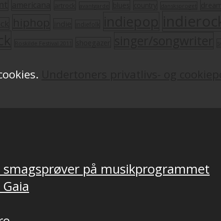
nt
americana
drea
blues
artrock
country
avantgarde
dansksproget
indieroc
indiepop
hiphop
ock
indie
indiefolk
ck
singer/songwriter
shoegazer
s
Roskilde Festival 2011
 cookies.
Undertoners privatlivs- og cookiepo
ver smagsprøver på musikprogrammet
, Gaia
re