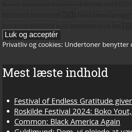
ambie
alternativ rock
alt. country
alternativ hiphop
alternativ pop/rock
folk
elektronisk
electropop
garager
folkrock
folkpop
ro
postrock
postpunk
psykedelisk
punk
rap
psych
Privatliv og cookies: Undertoner benytter
Mest læste indhold
Festival of Endless Gratitude gi
Roskilde Festival 2024: Boko Yout
Common: Black America Again
Guldimund: Dem, vi plejede at væ