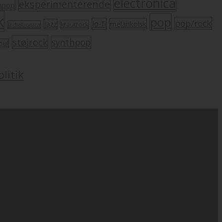
electronica
eksperimenterende
mpop
k
pop
pop/rock
lo-fi
melankolsk
jazz
krautrock
indietronica
støjrock
synthpop
oul
litik