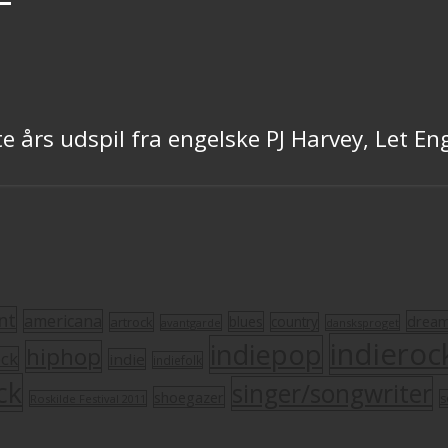
 års udspil fra engelske PJ Harvey, Let Eng
nt
americana
drea
blues
artrock
country
avantgarde
dansksproget
indieroc
indiepop
hiphop
ock
indie
indiefolk
ck
singer/songwriter
shoegazer
s
Roskilde Festival 2011