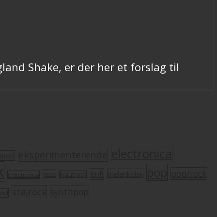
land Shake, er der her et forslag til
electronica
eksperimenterende
mpop
k
pop
pop/rock
lo-fi
melankolsk
jazz
krautrock
indietronica
støjrock
synthpop
oul