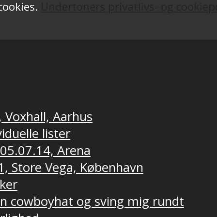
 cookies.
Undertoners privatlivs- og cookiepo
, Voxhall, Aarhus
duelle lister
 05.07.14, Arena
1, Store Vega, København
ker
 en cowboyhat og sving mig rundt