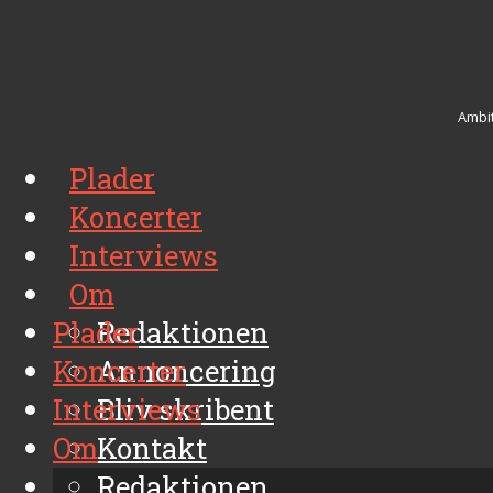
Ambit
Plader
Koncerter
Interviews
Om
Plader
Redaktionen
Koncerter
Annoncering
Interviews
Bliv skribent
Om
Kontakt
Arkiv
Redaktionen