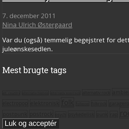
7. december 2011
Nina Ulrich Østergaard
Var du (også) temmelig begejstret for dette
juleønskesedlen.
Mest brugte tags
ambie
alternativ rock
alt. country
alternativ hiphop
alternativ pop/rock
folk
elektronisk
electropop
garager
folkrock
folkpop
ro
postrock
postpunk
psykedelisk
punk
rap
psych