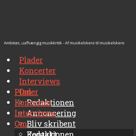
Ambitiøs, uafhængig musikkritik - Af musikelskere til musikelskere
Plader
Koncerter
Interviews
Plader
Om
Koncerter
Redaktionen
Interviews
Annoncering
Om
Bliv skribent
Kontakt
Redaktionen