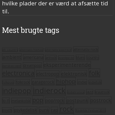
hvilke plader der er værd at afsætte tid
til.
Mest brugte tags
alternativ rock
alt. country
alternativ hiphop
alternativ pop/rock
ambient
americana
blues
artrock
country
avantgarde
eksperimenterende
dreampop
dansksproget
electronica
folk
elektronisk
electropop
hiphop
garagerock
folkrock
indie
folkpop
indiefolk
indierock
indiepop
jazz
krautrock
indietronica
pop
postrock
postpunk
pop/rock
lo-fi
melankolsk
rock
psykedelisk
punk
rap
psych
Roskilde Festival 2011