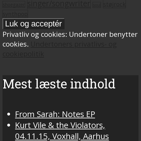
singer/songwriter
støjrock
shoegazer
soul
synthpop
Privatliv og cookies: Undertoner benytter
cookies.
Undertoners privatlivs- og
cookiepolitik
Mest læste indhold
From Sarah: Notes EP
Kurt Vile & the Violators,
04.11.15, Voxhall, Aarhus