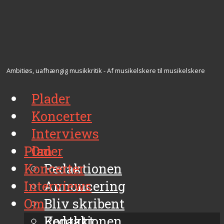
Ambitiøs, uafhængig musikkritik - Af musikelskere til musikelskere
Plader
Koncerter
Interviews
Plader
Om
Koncerter
Redaktionen
Interviews
Annoncering
Om
Bliv skribent
Kontakt
Redaktionen