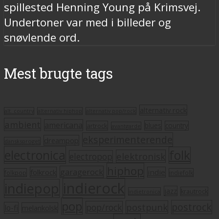
spillested Henning Young på Krimsvej.
Undertoner var med i billeder og
snøvlende ord.
Mest brugte tags
alternativ rock
alt. country
alternativ hiphop
alternativ pop/rock
ambient
americana
blues
artrock
country
avantgarde
eksperimenterende
dreampop
dansksproget
electronica
folk
elektronisk
electropop
hiphop
garagerock
folkrock
indie
folkpop
indiefolk
indierock
indiepop
jazz
krautrock
indietronica
pop
postrock
postpunk
pop/rock
lo-fi
melankolsk