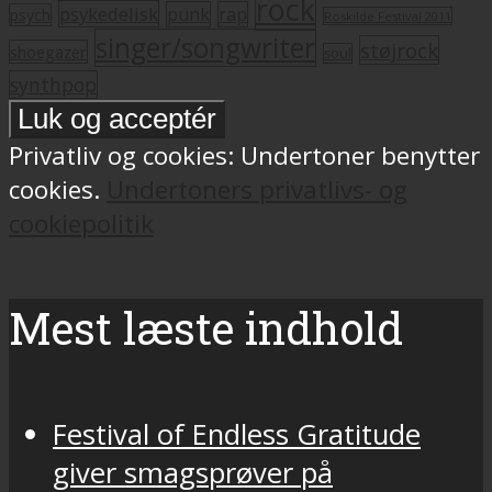
rock
psykedelisk
punk
rap
psych
Roskilde Festival 2011
singer/songwriter
støjrock
shoegazer
soul
synthpop
Privatliv og cookies: Undertoner benytter
cookies.
Undertoners privatlivs- og
cookiepolitik
Mest læste indhold
Festival of Endless Gratitude
giver smagsprøver på