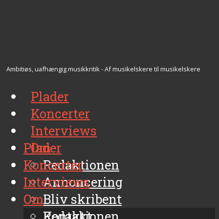
Ambitiøs, uafhængig musikkritik - Af musikelskere til musikelskere
Plader
Koncerter
Interviews
Plader
Om
Koncerter
Redaktionen
Interviews
Annoncering
Om
Bliv skribent
Kontakt
Redaktionen