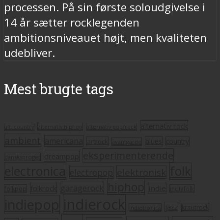
processen. På sin første soloudgivelse i
14 år sætter rocklegenden
ambitionsniveauet højt, men kvaliteten
udebliver.
Mest brugte tags
alternativ rock
alt. country
alternativ hiphop
alternativ pop/rock
ambient
americana
blues
artrock
country
avantgarde
eksperimenterende
dreampop
dansksproget
electronica
folk
elektronisk
electropop
hiphop
garagerock
folkrock
indie
folkpop
indiefolk
indierock
indiepop
jazz
krautrock
indietronica