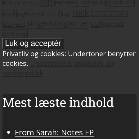
pop
postrock
postpunk
pop/rock
lo-fi
melankolsk
rock
psykedelisk
punk
rap
psych
Roskilde Festival 2011
singer/songwriter
støjrock
shoegazer
soul
synthpop
Privatliv og cookies: Undertoner benytter
cookies.
Undertoners privatlivs- og
cookiepolitik
Mest læste indhold
From Sarah: Notes EP