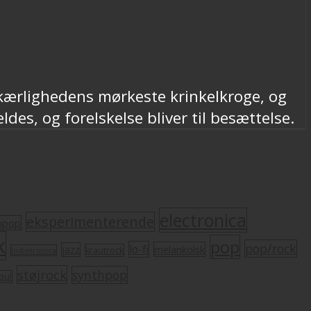
 kærlighedens mørkeste krinkelkroge, og
s, og forelskelse bliver til besættelse.
electronica
eksperimenterende
mpop
k
pop
pop/rock
lo-fi
melankolsk
jazz
krautrock
indietronica
støjrock
synthpop
oul