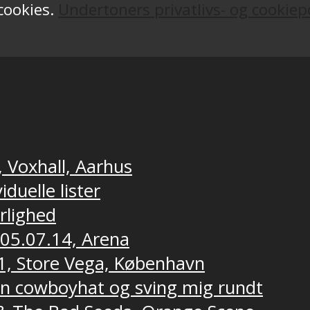
 cookies.
Undertoners privatlivs- og cookiepo
, Voxhall, Aarhus
duelle lister
ærlighed
 05.07.14, Arena
1, Store Vega, København
 en cowboyhat og sving mig rundt