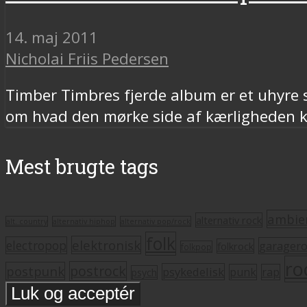
14. maj 2011
Nicholai Friis Pedersen
Timber Timbres fjerde album er et uhyre 
om hvad den mørke side af kærligheden kan
Mest brugte tags
ambie
alternativ rock
alt. country
alternativ hiphop
alternativ pop/rock
folk
elektronisk
electropop
garager
folkrock
folkpop
ro
postrock
postpunk
psykedelisk
punk
rap
psych