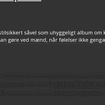
stilsikkert såvel som uhyggeligt album om
 gøre ved mænd, når følelser ikke gengælde
nt
americana
drea
blues
artrock
country
avantgarde
dansksproget
indieroc
indiepop
hiphop
ock
indie
indiefolk
ck
singer/songwriter
shoegazer
s
Roskilde Festival 2011