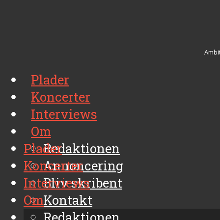
Ambit
Plader
Koncerter
Interviews
Om
Plader
Redaktionen
Koncerter
Annoncering
Interviews
Bliv skribent
Om
Kontakt
Arkiv
Redaktionen