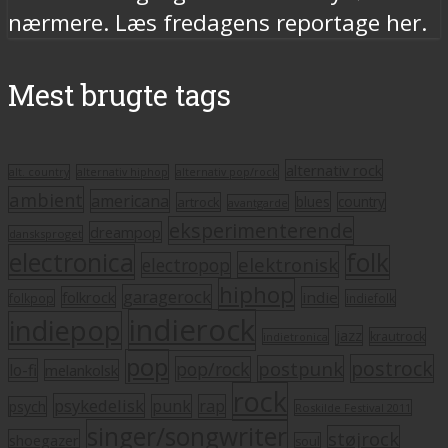
nærmere. Læs fredagens reportage her.
Mest brugte tags
alternativ rock
alt. country
alternativ hiphop
alternativ pop/rock
ambient
americana
blues
artrock
country
avantgarde
eksperimenterende
dreampop
dansksproget
electronica
folk
elektronisk
electropop
hiphop
garagerock
folkrock
indie
folkpop
indiefolk
indierock
indiepop
jazz
krautrock
indietronica
pop
postrock
postpunk
pop/rock
lo-fi
melankolsk
rock
psykedelisk
punk
rap
psych
Roskilde Festival 2011
singer/songwriter
støjrock
shoegazer
soul