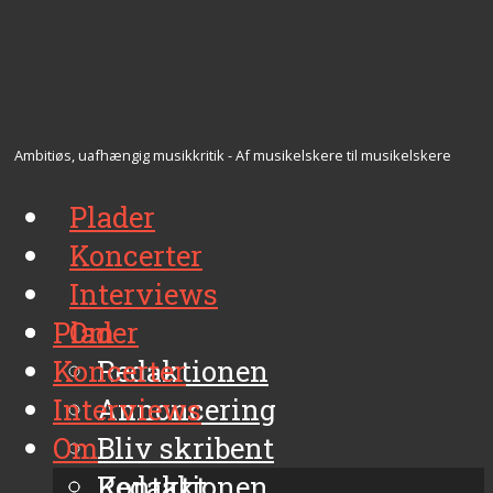
Ambitiøs, uafhængig musikkritik - Af musikelskere til musikelskere
Plader
Koncerter
Interviews
Plader
Om
Koncerter
Redaktionen
Interviews
Annoncering
Om
Bliv skribent
Kontakt
Redaktionen