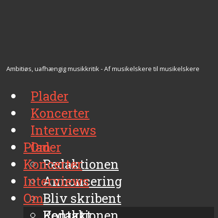
Ambitiøs, uafhængig musikkritik - Af musikelskere til musikelskere
Plader
Koncerter
Interviews
Plader
Om
Koncerter
Redaktionen
Interviews
Annoncering
Om
Bliv skribent
Kontakt
Redaktionen