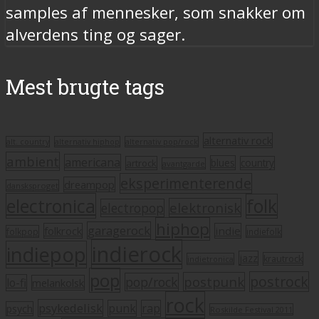
samples af mennesker, som snakker om
alverdens ting og sager.
Mest brugte tags
alternativ rock
alt. country
alternativ hiphop
alternativ pop/rock
ambient
americana
blues
artrock
country
avantgarde
eksperimenterende
dreampop
dansksproget
electronica
folk
elektronisk
electropop
hiphop
garagerock
folkrock
indie
folkpop
indiefolk
indierock
indiepop
jazz
krautrock
indietronica
pop
postrock
postpunk
pop/rock
lo-fi
melankolsk
rock
psykedelisk
punk
rap
psych
Roskilde Festival 2011