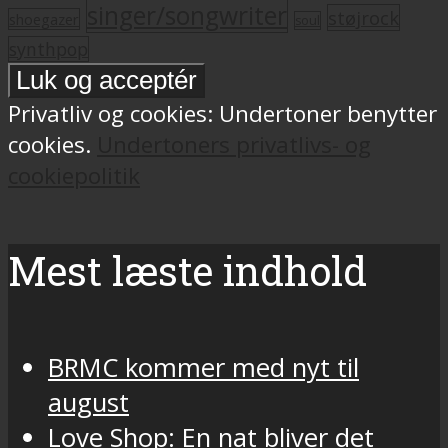
singer/songwriter
støjrock
shoegazer
soul
synthpop
Privatliv og cookies: Undertoner benytter
cookies.
Undertoners privatlivs- og
cookiepolitik
Mest læste indhold
BRMC kommer med nyt til
august
Love Shop: En nat bliver det