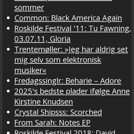
sommer
Common: Black America Again
Roskilde Festival '11: Tu Fawning,
03.07.11, Gloria
Trentemøller: »Jeg har aldrig set
mig selv som elektronisk
musiker«
Fredagssinglr: Beharie – Adore
2025's bedste plader ifølge Anne
Kirstine Knudsen
Crystal Shipsss: Scorched
From Sarah: Notes EP
Roskilde Festival 2018: David