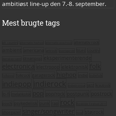
ambitiøst line-up den 7.-8. september.
Mest brugte tags
alternativ rock
alt. country
alternativ hiphop
alternativ pop/rock
ambient
americana
blues
artrock
country
avantgarde
eksperimenterende
dreampop
dansksproget
electronica
folk
elektronisk
electropop
hiphop
garagerock
folkrock
indie
folkpop
indiefolk
indierock
indiepop
jazz
krautrock
indietronica
pop
postrock
postpunk
pop/rock
lo-fi
melankolsk
rock
psykedelisk
punk
rap
psych
Roskilde Festival 2011
singer/songwriter
støjrock
shoegazer
soul