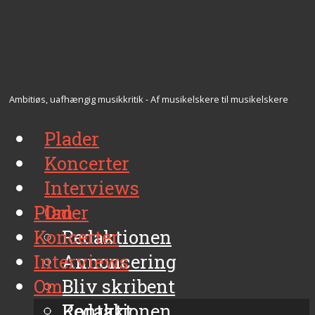
Ambitiøs, uafhængig musikkritik - Af musikelskere til musikelskere
Plader
Koncerter
Interviews
Plader
Om
Koncerter
Redaktionen
Interviews
Annoncering
Om
Bliv skribent
Kontakt
Redaktionen