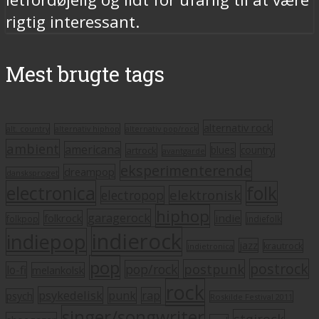
rigtig interessant.
Mest brugte tags
alternativ rock
alt. country
alternativ hiphop
alternativ pop/rock
ambient
americana
blues
artrock
country
avantgarde
eksperimenterende
dreampop
dansksproget
electronica
folk
elektronisk
electropop
hiphop
garagerock
folkrock
indie
folkpop
indiefolk
indierock
indiepop
jazz
krautrock
indietronica
pop
postrock
postpunk
pop/rock
lo-fi
melankolsk
rock
psykedelisk
punk
rap
psych
Roskilde Festival 2011
singer/songwriter
støjrock