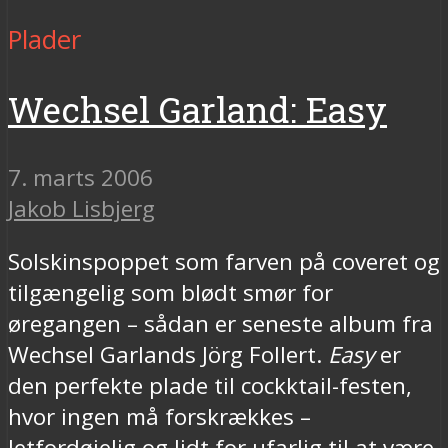
Plader
Wechsel Garland: Easy
7. marts 2006
Jakob Lisbjerg
Solskinspoppet som farven på coveret og
tilgængelig som blødt smør for
øregangen – sådan er seneste album fra
Wechsel Garlands Jörg Follert.
Easy
er
den perfekte plade til cockktail-festen,
hvor ingen må forskrækkes –
letfordøjelig og lidt for ufarlig til at være