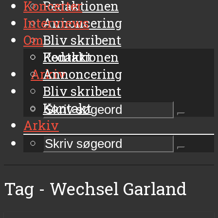
Koncerter
Redaktionen
Interviews
Annoncering
Om
Bliv skribent
Kontakt
Redaktionen
Arkiv
Annoncering
Bliv skribent
Kontakt
Arkiv
Tag - Wechsel Garland