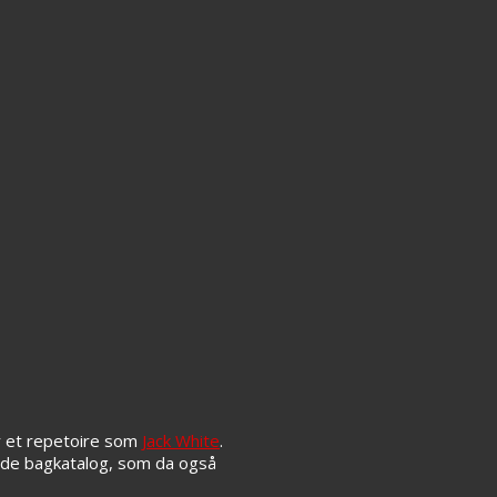
r et repetoire som
Jack White
.
nde bagkatalog, som da også