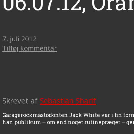
06.07.12, Or
7. juli 2012
Tilføj kommentar
Skrevet af
Sebastian Sharif
Garagerockmastodonten Jack White var i fin for
han publikum – om end noget rutinepræget – genn