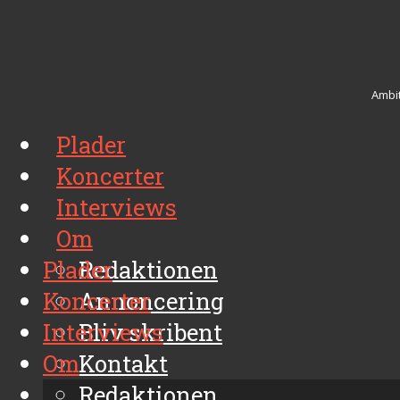
Ambit
Plader
Koncerter
Interviews
Om
Plader
Redaktionen
Koncerter
Annoncering
Interviews
Bliv skribent
Om
Kontakt
Arkiv
Redaktionen