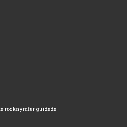
kke rocknymfer guidede