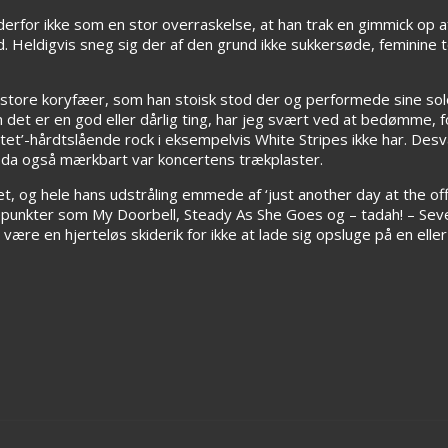
derfor ikke som en stor overraskelse, at han trak en gimmick op 
Heldigvis sneg sig der af den grund ikke sukkersøde, feminine t
s store koryfæer, som han stoisk stod der og performede sine sol
t er en god eller dårlig ting, har jeg svært ved at bedømme, f
stet’-hårdtslående rock i eksempelvis White Stripes ikke har. De
r da også mærkbart var koncertens trækplaster.
atet, og hele hans udstråling emmede af ‘just another day at the of
depunkter som My Doorbell, Steady As She Goes og – tadah! – Sev
være en hjerteløs skiderik for ikke at lade sig opsluge på en ell