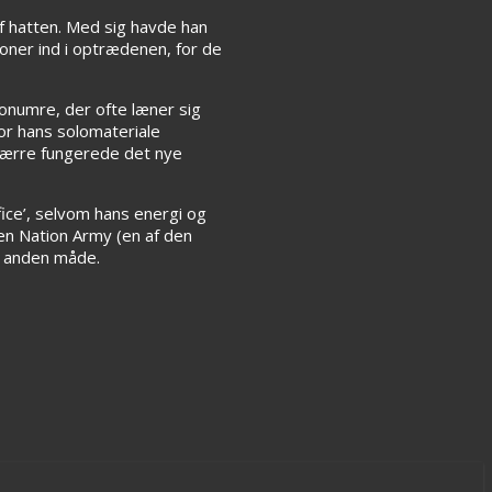
af hatten. Med sig havde han
oner ind i optrædenen, for de
onumre, der ofte læner sig
or hans solomateriale
sværre fungerede det nye
fice’, selvom hans energi og
en Nation Army (en af den
er anden måde.