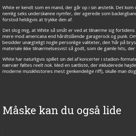
White er kendt som en mand, der går op i sin æstetik. Det kom 
nemlig seks underskønne nymfer, der agerede som backingband. 
forstod heldigvis at trykke den af.
Det slog mig, at White så småt er ved at tilnærme sig fortiden
mere mod americana end hårdtslående garagerock og punk. Om de
besidder unægteligt nogle personlige valiteter, den ‘hår på bry
materiale ikke tilnærmelsesvist så godt, som de gamle hits, de
White har naturligvis spillet sin del af koncerter i stadion-form
nærvær føltes reelt nok. Med en sætliste, der inkluderede høj
moderne musikhistories mest genkendelige riff), skulle man dog 
Måske kan du også lide