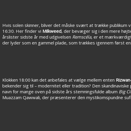
Hvis solen skinner, bliver det måske svært at trække publikum v
16:30. Her finder vi
Milkweed
, der bevæger sig i den mere højt
årslister sidste år med udgivelsen
Remscéla
, er et mærkværdigt,
der lyder som en gammel plade, som trækkes igennem først en ma
Klokken 18:00 kan det anbefales at vælge mellem enten
Rizwan
bekender sig til – modernitet eller tradition? Den skandinavisk
navn for mange oven på sidste års stemningsfulde album
Big Ci
Muazzam Qawwali, der præsenterer den mystikomspundne sufi-g