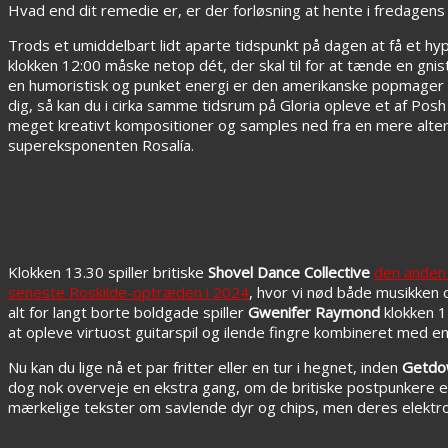
Hvad end dit remedie er, er der forløsning at hente i fredagen
Trods et umiddelbart lidt aparte tidspunkt på dagen at få et 
klokken 12:00 måske netop dét, der skal til for at tænde en gni
en humoristisk og punket energi er den amerikanske popmager et
dig, så kan du i cirka samme tidsrum på Gloria opleve et af Po
meget kreativt kompositioner og samples ned fra en mere altern
supereksponenten Rosalía.
Klokken 13.30 spiller britiske
Shovel Dance Collective
den anden 
seneste Roskilde-optræden i 2024
, hvor vi nød både musikken 
alt for langt borte boldgade spiller
Gwenifer Raymond
klokken 14
at opleve virtuost guitarspil og ilende fingre kombineret med e
Nu kan du lige nå et par fritter eller en tur i hegnet, inden
Getdo
dog nok overveje en ekstra gang, om de britiske postpunkere
mærkelige tekster om savlende dyr og chips, men deres elektro-i