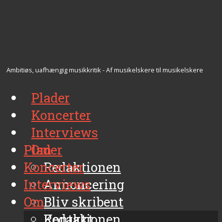
Ambitiøs, uafhængig musikkritik - Af musikelskere til musikelskere
Plader
Koncerter
Interviews
Plader
Om
Koncerter
Redaktionen
Interviews
Annoncering
Om
Bliv skribent
Kontakt
Redaktionen