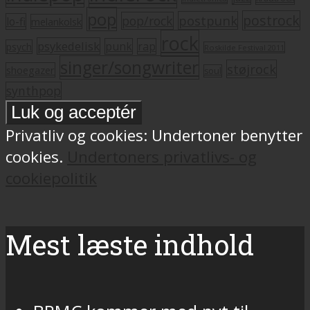
pop
postrock
postpunk
pop/rock
lo-fi
melankolsk
rock
psykedelisk
punk
rap
psych
Roskilde Festival 2011
singer/songwriter
støjrock
shoegazer
soul
synthpop
Privatliv og cookies: Undertoner benytter
cookies.
Undertoners privatlivs- og
cookiepolitik
Mest læste indhold