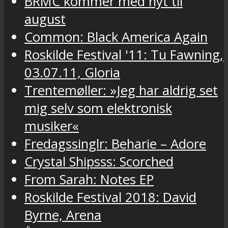
BRMC kommer med nyt til
august
Common: Black America Again
Roskilde Festival '11: Tu Fawning,
03.07.11, Gloria
Trentemøller: »Jeg har aldrig set
mig selv som elektronisk
musiker«
Fredagssinglr: Beharie – Adore
Crystal Shipsss: Scorched
From Sarah: Notes EP
Roskilde Festival 2018: David
Byrne, Arena