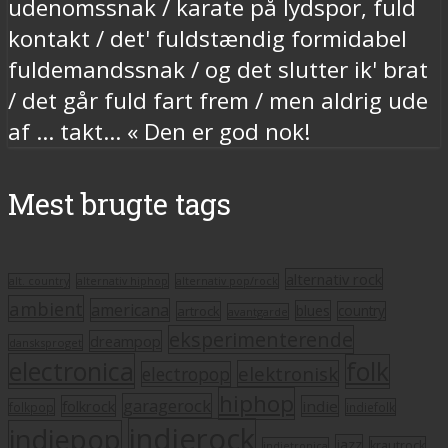
udenomssnak / karate på lydspor, fuld
kontakt / det' fuldstændig formidabel
fuldemandssnak / og det slutter ik' brat
/ det går fuld fart frem / men aldrig ude
af … takt... « Den er god nok!
Mest brugte tags
alternativ rock
alt. country
alternativ hiphop
alternativ pop/rock
ambient
americana
blues
artrock
country
avantgarde
eksperimenterende
dreampop
dansksproget
electronica
folk
elektronisk
electropop
hiphop
garagerock
folkrock
indie
folkpop
indiefolk
indierock
indiepop
jazz
krautrock
indietronica