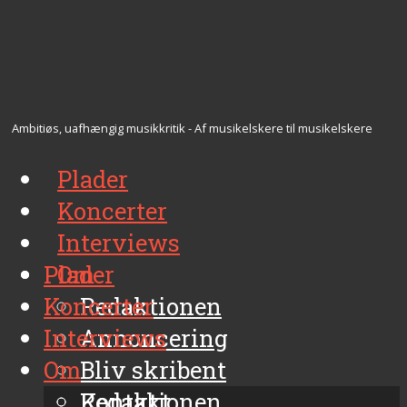
Ambitiøs, uafhængig musikkritik - Af musikelskere til musikelskere
Plader
Koncerter
Interviews
Plader
Om
Koncerter
Redaktionen
Interviews
Annoncering
Om
Bliv skribent
Kontakt
Redaktionen