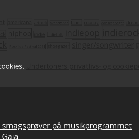
nt
americana
drea
blues
artrock
country
avantgarde
dansksproget
indieroc
indiepop
hiphop
ock
indie
indiefolk
ck
singer/songwriter
shoegazer
s
Roskilde Festival 2011
 cookies.
Undertoners privatlivs- og cookiepo
ver smagsprøver på musikprogrammet
, Gaia