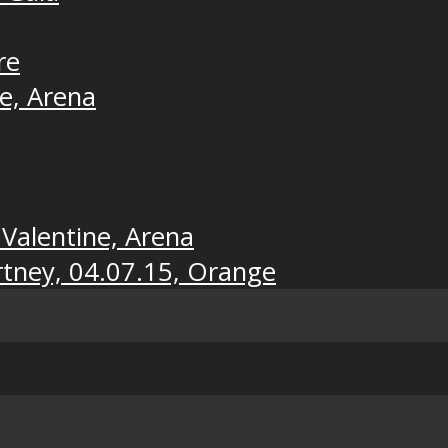
re
ne, Arena
 Valentine, Arena
rtney, 04.07.15, Orange