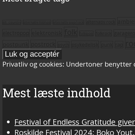
ambie
alternativ rock
alt. country
alternativ hiphop
alternativ pop/rock
folk
elektronisk
electropop
garager
folkrock
folkpop
ro
postrock
postpunk
psykedelisk
punk
rap
psych
Privatliv og cookies: Undertoner benytter
Mest læste indhold
Festival of Endless Gratitude gi
Roskilde Festival 2024: Boko Yout