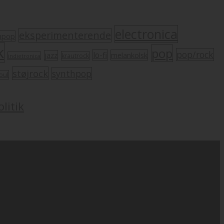
electronica
eksperimenterende
mpop
k
pop
pop/rock
lo-fi
melankolsk
jazz
krautrock
indietronica
støjrock
synthpop
oul
litik