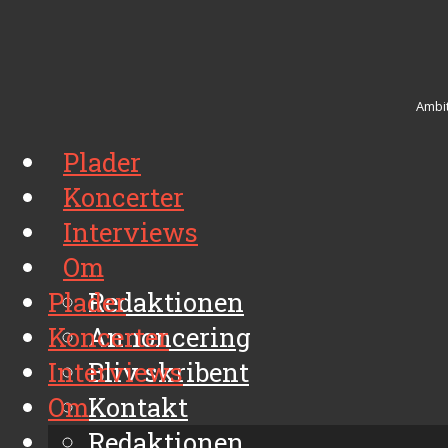
Ambit
Plader
Koncerter
Interviews
Om
Plader
Redaktionen
Koncerter
Annoncering
Interviews
Bliv skribent
Om
Kontakt
Arkiv
Redaktionen