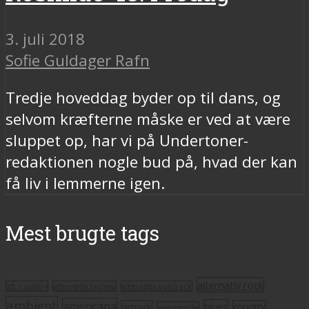
3. juli 2018
Sofie Guldager Rafn
Tredje hoveddag byder op til dans, og
selvom kræfterne måske er ved at være
sluppet op, har vi på Undertoner-
redaktionen nogle bud på, hvad der kan
få liv i lemmerne igen.
Mest brugte tags
alternativ rock
alt. country
alternativ hiphop
alternativ pop/rock
ambient
americana
blues
artrock
country
avantgarde