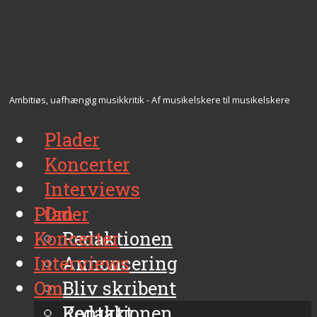
Ambitiøs, uafhængig musikkritik - Af musikelskere til musikelskere
Plader
Koncerter
Interviews
Plader
Om
Koncerter
Redaktionen
Interviews
Annoncering
Om
Bliv skribent
Kontakt
Redaktionen