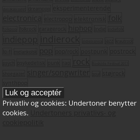
eksperimenterende
dreampop
dansksproget
electronica
folk
elektronisk
electropop
hiphop
garagerock
folkrock
indie
folkpop
indiefolk
indierock
indiepop
jazz
krautrock
indietronica
pop
postrock
postpunk
pop/rock
lo-fi
melankolsk
rock
psykedelisk
punk
rap
psych
Roskilde Festival 2011
singer/songwriter
støjrock
shoegazer
soul
synthpop
Privatliv og cookies: Undertoner benytter
cookies.
Undertoners privatlivs- og
cookiepolitik