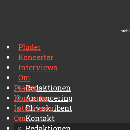
Ambit
Plader
Koncerter
Interviews
Om
Plader
Redaktionen
Koncerter
Annoncering
Interviews
Bliv skribent
Om
Kontakt
Arkiv
Redaktionen