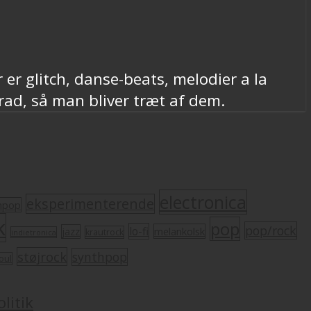
er glitch, danse-beats, melodier a la
grad, så man bliver træt af dem.
electronica
eksperimenterende
mpop
k
pop
pop/rock
lo-fi
melankolsk
jazz
krautrock
indietronica
støjrock
synthpop
oul
litik