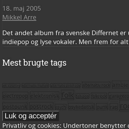
18. maj 2005
Mikkel Arre
Det andet album fra svenske Differnet er 
indiepop og lyse vokaler. Men frem for alt
Mest brugte tags
ambie
alternativ rock
alt. country
alternativ hiphop
alternativ pop/rock
folk
elektronisk
electropop
garager
folkrock
folkpop
ro
postrock
postpunk
psykedelisk
punk
rap
psych
Privatliv og cookies: Undertoner benytter