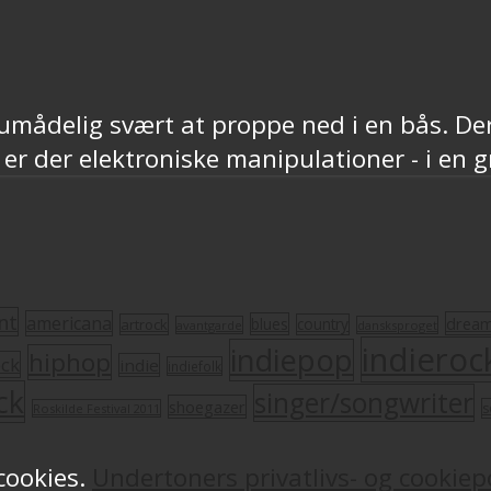
umådelig svært at proppe ned i en bås. Der 
 er der elektroniske manipulationer - i en 
nt
americana
drea
blues
artrock
country
avantgarde
dansksproget
indieroc
indiepop
hiphop
ock
indie
indiefolk
ck
singer/songwriter
shoegazer
s
Roskilde Festival 2011
 cookies.
Undertoners privatlivs- og cookiepo