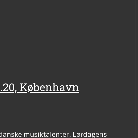
9.20, København
 danske musiktalenter. Lørdagens