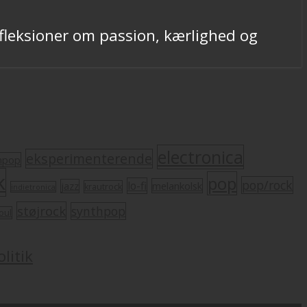
fleksioner om passion, kærlighed og
electronica
eksperimenterende
mpop
k
pop
pop/rock
lo-fi
melankolsk
jazz
krautrock
indietronica
støjrock
synthpop
oul
litik