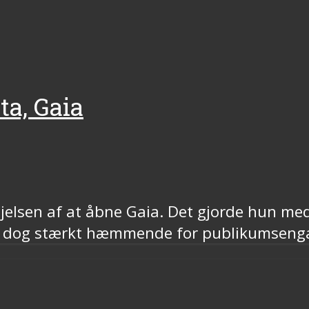
ta, Gaia
lsen af at åbne Gaia. Det gjorde hun med e
var dog stærkt hæmmende for publikumsen