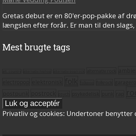
Gretas debut er en 80'er-pop-pakke af dr
længslen efter forår. Er man til den slags
Mest brugte tags
ambie
alternativ rock
alt. country
alternativ hiphop
alternativ pop/rock
folk
elektronisk
electropop
garager
folkrock
folkpop
ro
postrock
postpunk
psykedelisk
punk
rap
psych
Privatliv og cookies: Undertoner benytter