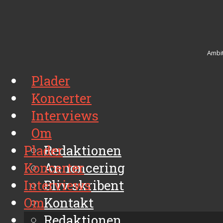
Ambit
Plader
Koncerter
Interviews
Om
Plader
Redaktionen
Koncerter
Annoncering
Interviews
Bliv skribent
Om
Kontakt
Arkiv
Redaktionen