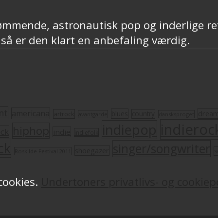
ømmende, astronautisk pop og inderlige re
, så er den klart en anbefaling værdig.
nt
americana
drea
blues
artrock
country
avantgarde
dansksproget
indieroc
indiepop
hiphop
ock
indie
indiefolk
ck
singer/songwriter
shoegazer
s
Roskilde Festival 2011
 cookies.
Undertoners privatlivs- og cookiepo